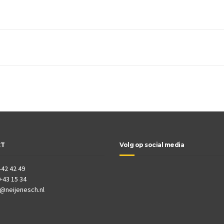
CT
Volg op social media
-42 42 49
-43 15 34
o@neijenesch.nl