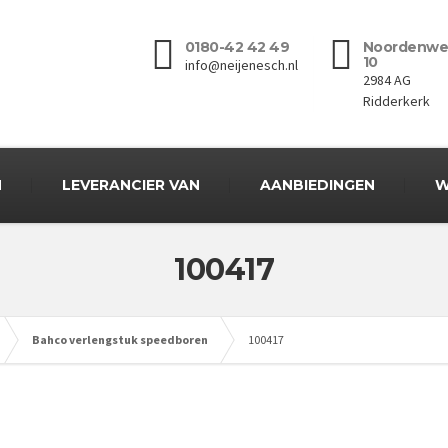
0180-42 42 49
Noordenwe
10
info@neijenesch.nl
2984 AG
Ridderkerk
N
LEVERANCIER VAN
AANBIEDINGEN
W
100417
Bahco verlengstuk speedboren
100417