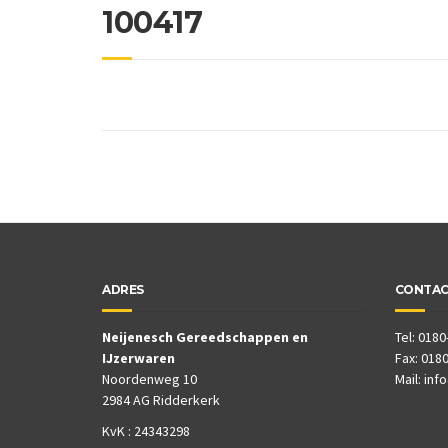
100417
ADRES
CONTA
Neijenesch Gereedschappen en
Tel: 0180
IJzerwaren
Fax: 0180
Noordenweg 10
Mail:
inf
2984 AG Ridderkerk
KvK : 24343298