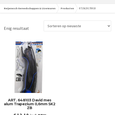
Neijenesch Gereedschappen & IJzerwaren
Producten
8715629178918
Enig resultaat
ART. 648103 David mes
alum Trapezium 0,6mm SK2
ZB