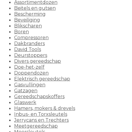
Assortimentdozen
Beitels en gutsen
Bescherming
Beveiliging
Blikscharen
Boren
Compressoren
Dakbranders
David Tools
Deurstoppers
Divers gereedschap
Doe-het-zelf
Doppendozen
Elektrisch gereedschap
Gasvullingen
Gatzagen
Gereedschapskoffers
Glaswerk
Hamers, mokers & drevels
Inbus- en Torxsleutels
Jerrycans en Trechters
Meetgereedschap
Moersleutels