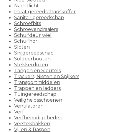
Nachtlicht
Parat gereedschapskoffer
Sanitair gereedschap
Schroefbits
Schroevendraaiers
Schuifdeur wiel
Schuifhor
Sloten
Snijgereedschap
Soldeerbouten
Stekkerdozen
Tangen en Sleutels
Trackers, Nieten en Spijkers
Transportmiddelen
Trappen en ladders
Tuingereedschap
Veiligheidsschoenen
Ventilatoren
Verf
Verfbenodigdheden
Verstekbakken
Vijlen & Raspen