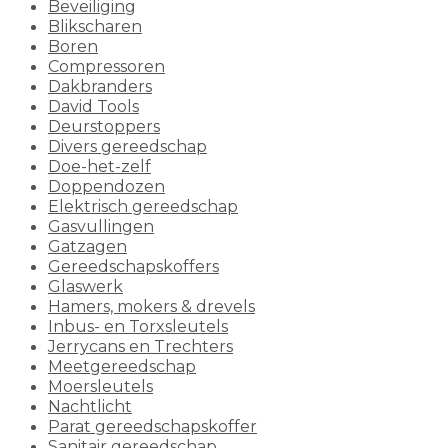
Beveiliging
Blikscharen
Boren
Compressoren
Dakbranders
David Tools
Deurstoppers
Divers gereedschap
Doe-het-zelf
Doppendozen
Elektrisch gereedschap
Gasvullingen
Gatzagen
Gereedschapskoffers
Glaswerk
Hamers, mokers & drevels
Inbus- en Torxsleutels
Jerrycans en Trechters
Meetgereedschap
Moersleutels
Nachtlicht
Parat gereedschapskoffer
Sanitair gereedschap