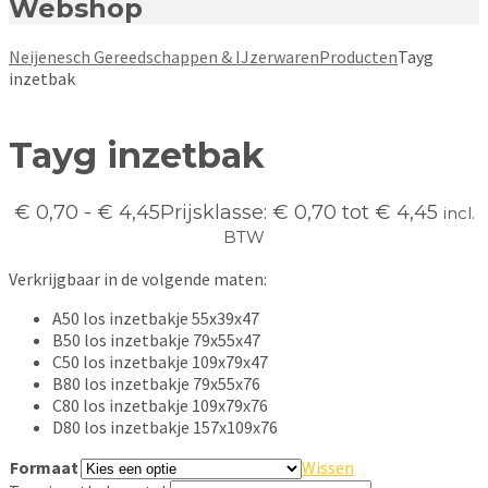
Webshop
Neijenesch Gereedschappen & IJzerwaren
Producten
Tayg
inzetbak
Tayg inzetbak
€
0,70
-
€
4,45
Prijsklasse: € 0,70 tot € 4,45
incl.
BTW
Verkrijgbaar in de volgende maten:
A50 los inzetbakje 55x39x47
B50 los inzetbakje 79x55x47
C50 los inzetbakje 109x79x47
B80 los inzetbakje 79x55x76
C80 los inzetbakje 109x79x76
D80 los inzetbakje 157x109x76
Formaat
Wissen