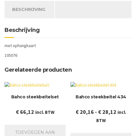
BESCHRIJVING
Beschrijving
met ophangkaart
105076
Gerelateerde producten
Bahco steekbeitelset
Bahco steekbeitel 434
Prijskla
€
66,12
€
20,16
-
€
28,12
incl. BTW
incl.
€ 20,16
BTW
tot
Dit
TOEVOEGEN AAN