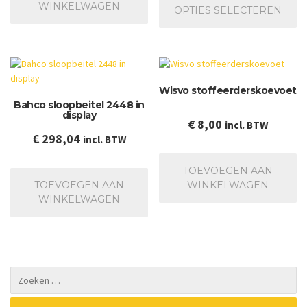
€ 28,12
pr
WINKELWAGEN
OPTIES SELECTEREN
he
me
va
De
op
Wisvo stoffeerderskoevoet
ka
Bahco sloopbeitel 2448 in
ge
display
wo
€
8,00
incl. BTW
op
€
298,04
incl. BTW
de
pr
TOEVOEGEN AAN
TOEVOEGEN AAN
WINKELWAGEN
WINKELWAGEN