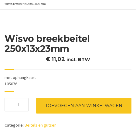
Wisvo breekbeitel 250x13x23mm
Wisvo breekbeitel
250x13x23mm
€
11,02
incl. BTW
met ophangkaart
105076
Wisvo
TOEVOEGEN AAN WINKELWAGEN
breekbeitel
250x13x23mm
aantal
Categorie:
Beitels en gutsen