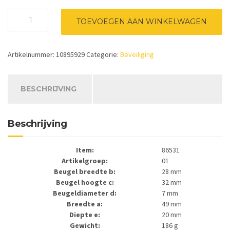
Fingerprint
TOEVOEGEN AAN WINKELWAGEN
hangslot
56/50
(Item
Artikelnummer:
10895929
Categorie:
Beveiliging
86531)
aantal
BESCHRIJVING
Beschrijving
Item:
86531
Artikelgroep:
01
Beugel breedte b:
28 mm
Beugel hoogte c:
32 mm
Beugeldiameter d:
7 mm
Breedte a:
49 mm
Diepte e:
20 mm
Gewicht:
186 g