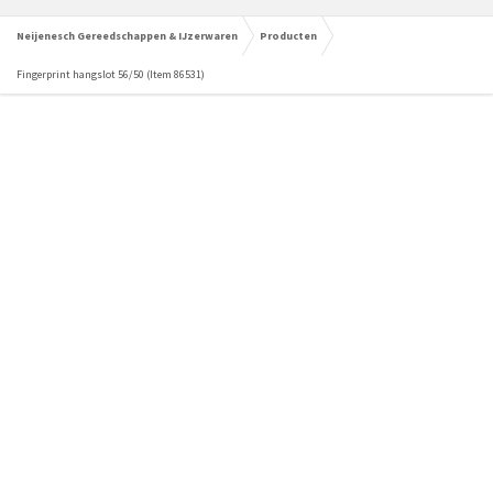
Neijenesch Gereedschappen & IJzerwaren
Producten
Fingerprint hangslot 56/50 (Item 86531)