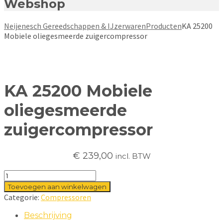
Webshop
Neijenesch Gereedschappen & IJzerwaren
Producten
KA 25200
Mobiele oliegesmeerde zuigercompressor
KA 25200 Mobiele
oliegesmeerde
zuigercompressor
€
239,00
incl. BTW
KA
25200
Toevoegen aan winkelwagen
Mobiele
Categorie:
Compressoren
oliegesmeerde
zuigercompressor
Beschrijving