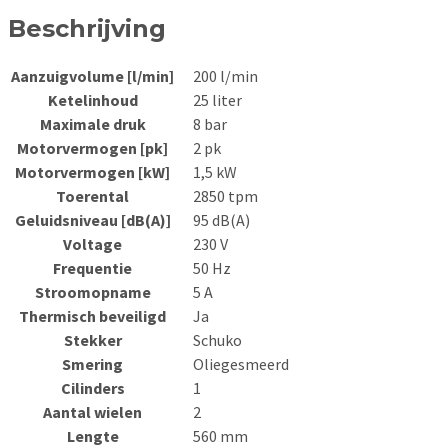
aantal
Beschrijving
Aanzuigvolume [l/min]
200 l/min
Ketelinhoud
25 liter
Maximale druk
8 bar
Motorvermogen [pk]
2 pk
Motorvermogen [kW]
1,5 kW
Toerental
2850 tpm
Geluidsniveau [dB(A)]
95 dB(A)
Voltage
230 V
Frequentie
50 Hz
Stroomopname
5 A
Thermisch beveiligd
Ja
Stekker
Schuko
Smering
Oliegesmeerd
Cilinders
1
Aantal wielen
2
Lengte
560 mm