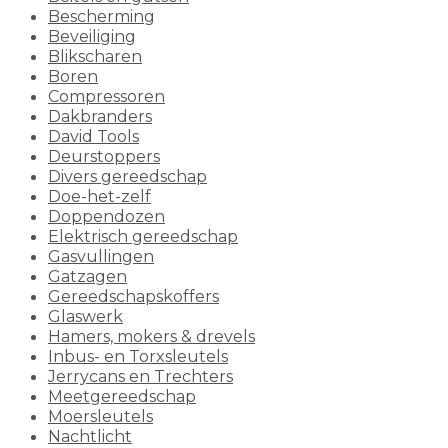
Bescherming
Beveiliging
Blikscharen
Boren
Compressoren
Dakbranders
David Tools
Deurstoppers
Divers gereedschap
Doe-het-zelf
Doppendozen
Elektrisch gereedschap
Gasvullingen
Gatzagen
Gereedschapskoffers
Glaswerk
Hamers, mokers & drevels
Inbus- en Torxsleutels
Jerrycans en Trechters
Meetgereedschap
Moersleutels
Nachtlicht