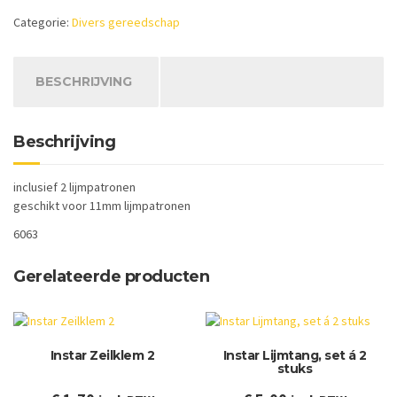
Watt
Categorie:
Divers gereedschap
met
snoer
aantal
BESCHRIJVING
Beschrijving
inclusief 2 lijmpatronen
geschikt voor 11mm lijmpatronen
6063
Gerelateerde producten
Instar Zeilklem 2
Instar Lijmtang, set á 2
stuks