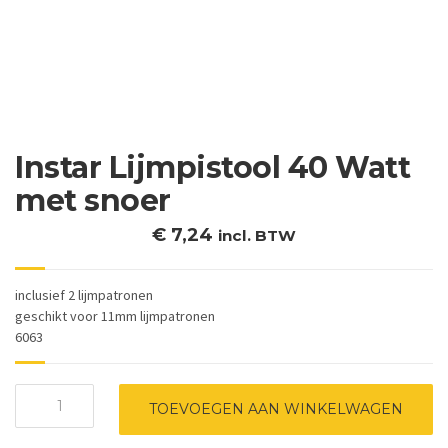
Instar Lijmpistool 40 Watt
met snoer
€
7,24
incl. BTW
inclusief 2 lijmpatronen
geschikt voor 11mm lijmpatronen
6063
Instar
TOEVOEGEN AAN WINKELWAGEN
Lijmpistool
40