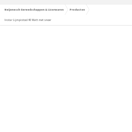
Neijenesch Gereedschappen & IJzerwaren
Producten
Instar Lijmpistool 40 Watt met snoer