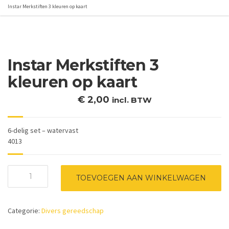
Instar Merkstiften 3 kleuren op kaart
Instar Merkstiften 3
kleuren op kaart
€
2,00
incl. BTW
6-delig set – watervast
4013
Instar
TOEVOEGEN AAN WINKELWAGEN
Merkstiften
3
kleuren
Categorie:
Divers gereedschap
op
kaart