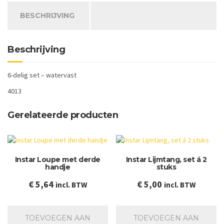
aantal
BESCHRIJVING
Beschrijving
6-delig set – watervast
4013
Gerelateerde producten
Instar Loupe met derde
Instar Lijmtang, set á 2
handje
stuks
€
5,64
€
5,00
incl. BTW
incl. BTW
TOEVOEGEN AAN
TOEVOEGEN AAN