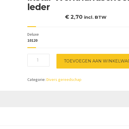
leder
€
2,70
incl. BTW
Deluxe
10120
Instar
TOEVOEGEN AAN WINKELWA
Werkhandschoen
leder
aantal
Categorie:
Divers gereedschap