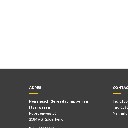
ADRES
CONTA
Neijenesch Gereedschappen en
Tel: 0180
IJzerwaren
Fax: 0180
Noordenweg 10
Mail:
inf
2984 AG Ridderkerk