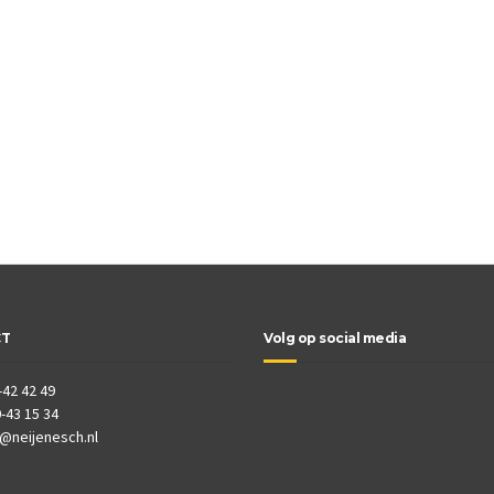
CT
Volg op social media
-42 42 49
-43 15 34
o@neijenesch.nl