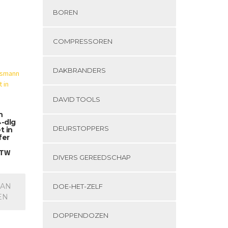
BOREN
COMPRESSOREN
DAKBRANDERS
DAVID TOOLS
n
-dlg
DEURSTOPPERS
t in
fer
BTW
DIVERS GEREEDSCHAP
AAN
DOE-HET-ZELF
EN
DOPPENDOZEN