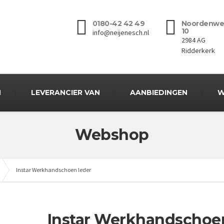
0180-42 42 49
Noordenwe
10
info@neijenesch.nl
2984 AG
Ridderkerk
N
LEVERANCIER VAN
AANBIEDINGEN
W
Webshop
Instar Werkhandschoen leder
Instar Werkhandschoe