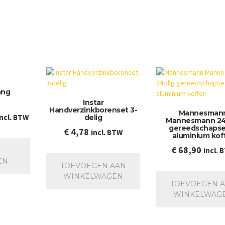
ang
Instar
Handverzinkborenset 3-
Mannesman
rijsklasse:
incl. BTW
delig
Mannesmann 24
gereedschapse
 3,80
€
4,78
incl. BTW
Dit
aluminium kof
ot
product
€
68,90
incl. 
 9,00
heeft
EN
TOEVOEGEN AAN
meerdere
WINKELWAGEN
variaties.
TOEVOEGEN 
Deze
WINKELWAG
optie
kan
gekozen