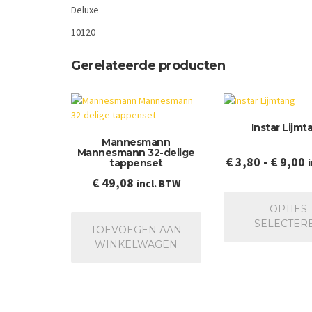
Deluxe
10120
Gerelateerde producten
Instar Lijmt
Mannesmann
Mannesmann 32-delige
P
€
3,80
-
€
9,00
tappenset
€
€
49,08
incl. BTW
t
OPTIES
€
SELECTER
TOEVOEGEN AAN
WINKELWAGEN