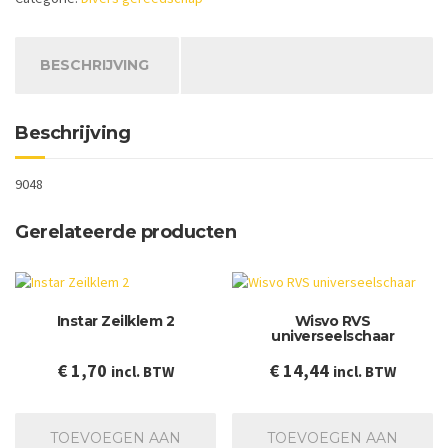
aantal
BESCHRIJVING
Beschrijving
9048
Gerelateerde producten
Instar Zeilklem 2
Wisvo RVS
universeelschaar
€
1,70
€
14,44
incl. BTW
incl. BTW
TOEVOEGEN AAN
TOEVOEGEN AAN