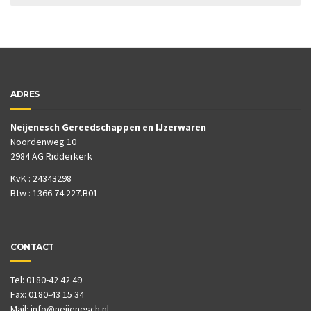
ADRES
Neijenesch Gereedschappen en IJzerwaren
Noordenweg 10
2984 AG Ridderkerk
KvK : 24343298
Btw : 1366.74.227.B01
CONTACT
Tel: 0180-42 42 49
Fax: 0180-43 15 34
Mail:
info@neijenesch.nl