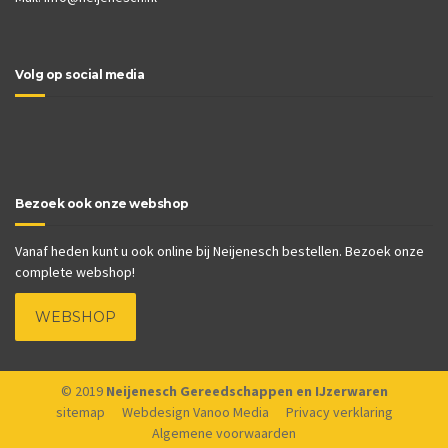
Volg op social media
Bezoek ook onze webshop
Vanaf heden kunt u ook online bij Neijenesch bestellen. Bezoek onze
complete webshop!
WEBSHOP
© 2019
Neijenesch Gereedschappen en IJzerwaren
sitemap
Webdesign Vanoo Media
Privacy verklaring
Algemene voorwaarden