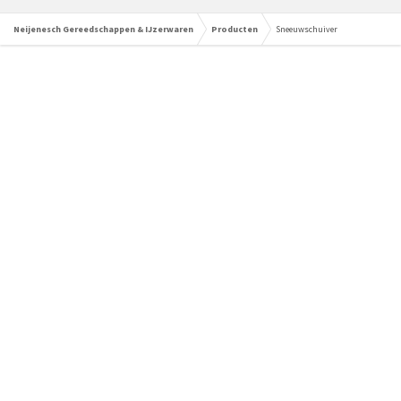
Neijenesch Gereedschappen & IJzerwaren
Producten
Sneeuwschuiver