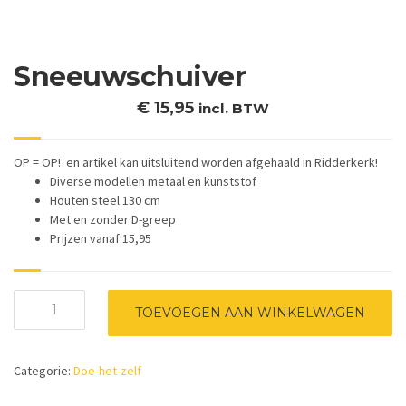
Sneeuwschuiver
€
15,95
incl. BTW
OP = OP! en artikel kan uitsluitend worden afgehaald in Ridderkerk!
Diverse modellen metaal en kunststof
Houten steel 130 cm
Met en zonder D-greep
Prijzen vanaf 15,95
Sneeuwschuiver
TOEVOEGEN AAN WINKELWAGEN
aantal
Categorie:
Doe-het-zelf