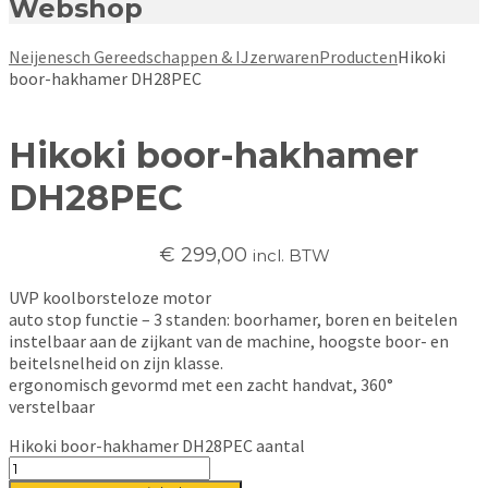
Webshop
Neijenesch Gereedschappen & IJzerwaren
Producten
Hikoki
boor-hakhamer DH28PEC
Hikoki boor-hakhamer
DH28PEC
€
299,00
incl. BTW
UVP koolborsteloze motor
auto stop functie – 3 standen: boorhamer, boren en beitelen
instelbaar aan de zijkant van de machine, hoogste boor- en
beitelsnelheid on zijn klasse.
ergonomisch gevormd met een zacht handvat, 360°
verstelbaar
Hikoki boor-hakhamer DH28PEC aantal