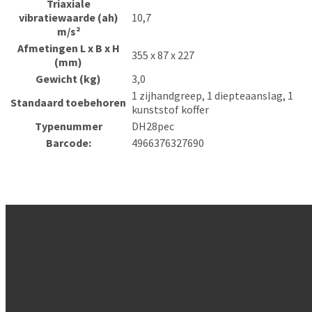
Triaxiale
vibratiewaarde (ah)
10,7
m/s²
Afmetingen L x B x H
355 x 87 x 227
(mm)
Gewicht (kg)
3,0
1 zijhandgreep, 1 diepteaanslag, 1
Standaard toebehoren
kunststof koffer
Typenummer
DH28pec
Barcode:
4966376327690