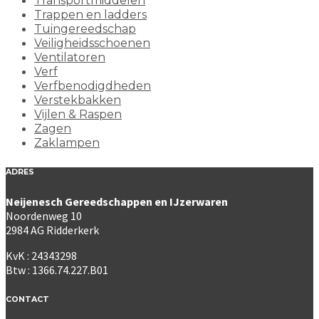
Transportmiddelen
Trappen en ladders
Tuingereedschap
Veiligheidsschoenen
Ventilatoren
Verf
Verfbenodigdheden
Verstekbakken
Vijlen & Raspen
Zagen
Zaklampen
ADRES
Neijenesch Gereedschappen en IJzerwaren
Noordenweg 10
2984 AG Ridderkerk
KvK : 24343298
Btw : 1366.74.227.B01
CONTACT