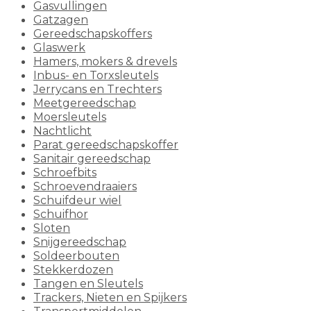
Gasvullingen
Gatzagen
Gereedschapskoffers
Glaswerk
Hamers, mokers & drevels
Inbus- en Torxsleutels
Jerrycans en Trechters
Meetgereedschap
Moersleutels
Nachtlicht
Parat gereedschapskoffer
Sanitair gereedschap
Schroefbits
Schroevendraaiers
Schuifdeur wiel
Schuifhor
Sloten
Snijgereedschap
Soldeerbouten
Stekkerdozen
Tangen en Sleutels
Trackers, Nieten en Spijkers