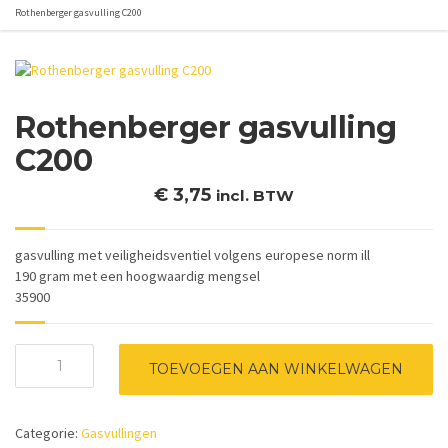
Rothenberger gasvulling C200
Rothenberger gasvulling
C200
€
3,75
incl. BTW
gasvulling met veiligheidsventiel volgens europese norm ill
190 gram met een hoogwaardig mengsel
35900
Rothenberger
TOEVOEGEN AAN WINKELWAGEN
gasvulling
C200
aantal
Categorie:
Gasvullingen