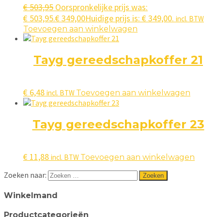
€
503,95
Oorspronkelijke prijs was:
€ 503,95.
€
349,00
Huidige prijs is: € 349,00.
incl. BTW
Toevoegen aan winkelwagen
Tayg gereedschapkoffer 21
€
6,48
incl. BTW
Toevoegen aan winkelwagen
Tayg gereedschapkoffer 23
€
11,88
incl. BTW
Toevoegen aan winkelwagen
Zoeken naar:
Winkelmand
Productcategorieën