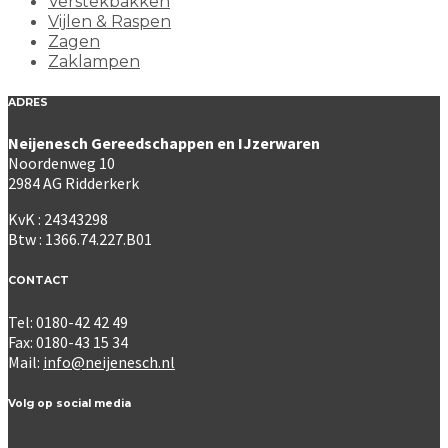
Verstekbakken
Vijlen & Raspen
Zagen
Zaklampen
ADRES
Neijenesch Gereedschappen en IJzerwaren
Noordenweg 10
2984 AG Ridderkerk
KvK : 24343298
Btw : 1366.74.227.B01
CONTACT
Tel: 0180-42 42 49
Fax: 0180-43 15 34
Mail:
info@neijenesch.nl
Volg op social media