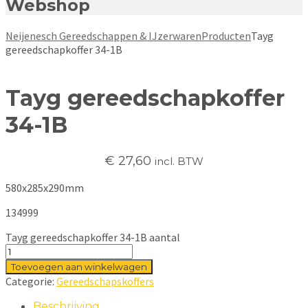
Webshop
Neijenesch Gereedschappen & IJzerwaren
Producten
Tayg
gereedschapkoffer 34-1B
Tayg gereedschapkoffer
34-1B
€
27,60
incl. BTW
580x285x290mm
134999
Tayg gereedschapkoffer 34-1B aantal
Toevoegen aan winkelwagen
Categorie:
Gereedschapskoffers
Beschrijving