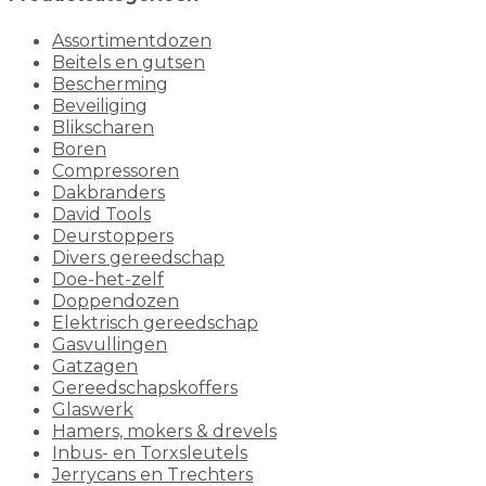
Assortimentdozen
Beitels en gutsen
Bescherming
Beveiliging
Blikscharen
Boren
Compressoren
Dakbranders
David Tools
Deurstoppers
Divers gereedschap
Doe-het-zelf
Doppendozen
Elektrisch gereedschap
Gasvullingen
Gatzagen
Gereedschapskoffers
Glaswerk
Hamers, mokers & drevels
Inbus- en Torxsleutels
Jerrycans en Trechters