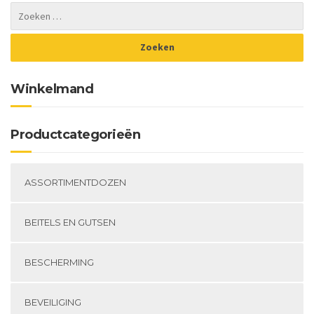
optie
kan
gekozen
worden
op
de
Winkelmand
productpagina
Productcategorieën
ASSORTIMENTDOZEN
BEITELS EN GUTSEN
BESCHERMING
BEVEILIGING