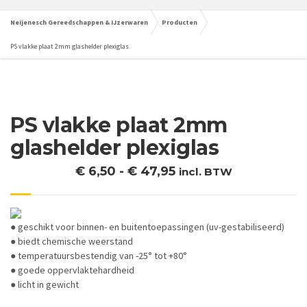
Neijenesch Gereedschappen & IJzerwaren
Producten
PS vlakke plaat 2mm glashelder plexiglas
PS vlakke plaat 2mm
glashelder plexiglas
Prijsklasse:
€
6,50
-
€
47,95
incl. BTW
€ 6,50
tot
€ 47,95
● geschikt voor binnen- en buitentoepassingen (uv-gestabiliseerd)
● biedt chemische weerstand
● temperatuursbestendig van -25° tot +80°
● goede oppervlaktehardheid
● licht in gewicht