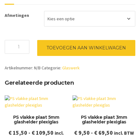
Afmetingen
PS
TOEVOEGEN AAN WINKELWAGEN
vlakke
plaat
2mm
Artikelnummer:
N/B
Categorie:
Glaswerk
glashelder
plexiglas
aantal
Gerelateerde producten
PS vlakke plaat 5mm
PS vlakke plaat 3mm
glashelder plexiglas
glashelder plexiglas
Prijsklasse:
Prijsklasse
€
15,50
-
€
109,50
€
9,50
-
€
69,50
incl.
incl. BTW