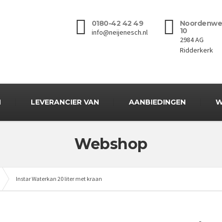
0180-42 42 49
Noordenwe
10
info@neijenesch.nl
2984 AG
Ridderkerk
N
LEVERANCIER VAN
AANBIEDINGEN
W
Webshop
Instar Waterkan 20 liter met kraan