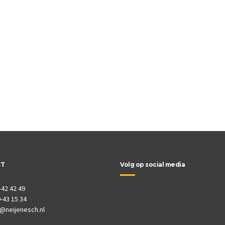
CT
Volg op social media
-42 42 49
-43 15 34
o@neijenesch.nl