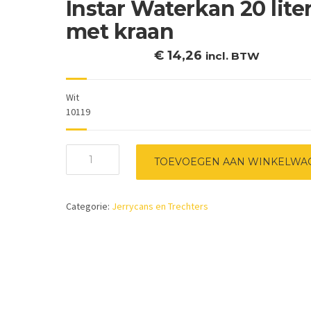
Instar Waterkan 20 lite
met kraan
€
14,26
incl. BTW
Wit
10119
Instar
TOEVOEGEN AAN WINKELWA
Waterkan
20
liter
Categorie:
Jerrycans en Trechters
met
kraan
aantal