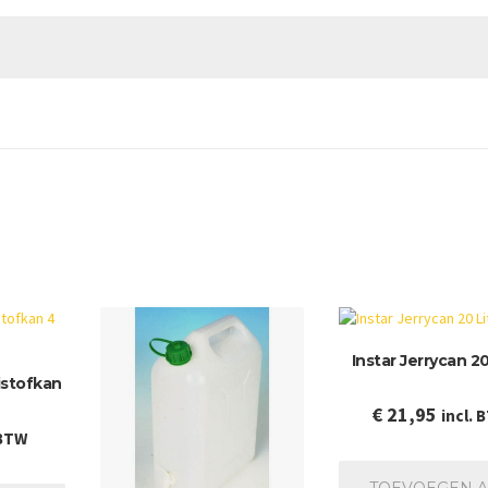
Instar Jerrycan 20
eistofkan
€
21,95
incl. 
 BTW
TOEVOEGEN 