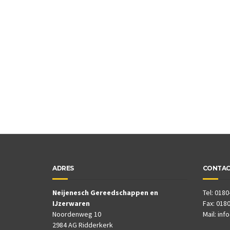
ADRES
CONTA
Neijenesch Gereedschappen en
Tel: 0180
IJzerwaren
Fax: 0180
Noordenweg 10
Mail:
inf
2984 AG Ridderkerk