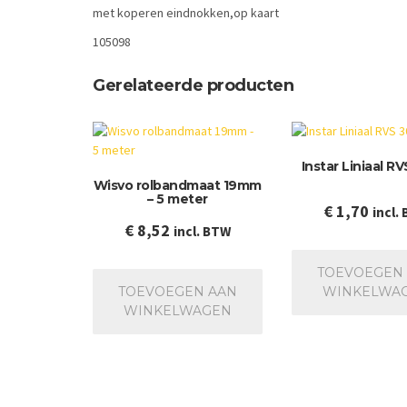
met koperen eindnokken,op kaart
105098
Gerelateerde producten
Instar Liniaal R
Wisvo rolbandmaat 19mm
– 5 meter
€
1,70
incl.
€
8,52
incl. BTW
TOEVOEGEN
TOEVOEGEN AAN
WINKELWA
WINKELWAGEN