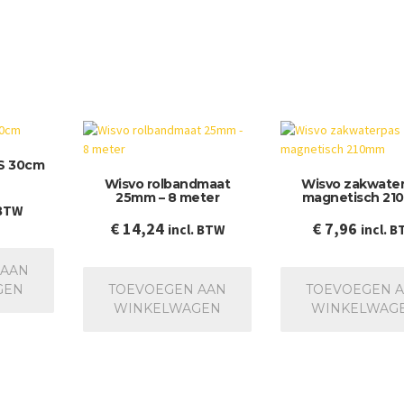
VS 30cm
Wisvo rolbandmaat
Wisvo zakwate
25mm – 8 meter
magnetisch 2
 BTW
€
14,24
€
7,96
incl. BTW
incl. 
 AAN
GEN
TOEVOEGEN AAN
TOEVOEGEN 
WINKELWAGEN
WINKELWAG