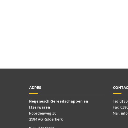
ADRES
CONTA
Neijenesch Gereedschappen en
Tel: 0180
IJzerwaren
Fax: 0180
Noordenweg 10
Mail:
inf
2984 AG Ridderkerk