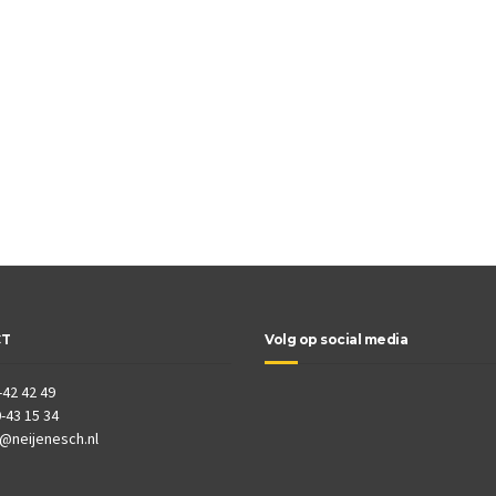
CT
Volg op social media
-42 42 49
-43 15 34
o@neijenesch.nl