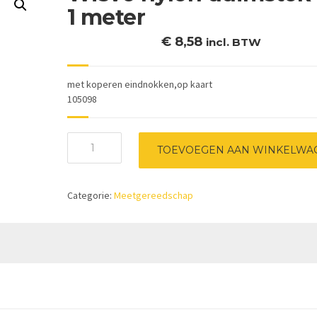
1 meter
€
8,58
incl. BTW
met koperen eindnokken,op kaart
105098
Wisvo
TOEVOEGEN AAN WINKELWA
nylon
duimstok
wit
Categorie:
Meetgereedschap
1
meter
aantal