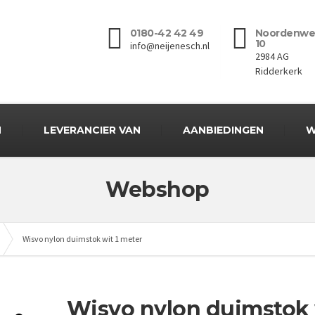
0180-42 42 49
Noordenwe
10
info@neijenesch.nl
2984 AG
Ridderkerk
N
LEVERANCIER VAN
AANBIEDINGEN
W
Webshop
Wisvo nylon duimstok wit 1 meter
Wisvo nylon duimstok 