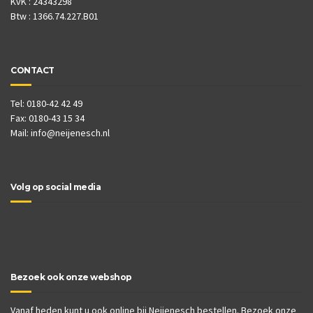
KvK : 24343298
Btw : 1366.74.227.B01
CONTACT
Tel: 0180-42 42 49
Fax: 0180-43 15 34
Mail:
info@neijenesch.nl
Volg op social media
Bezoek ook onze webshop
Vanaf heden kunt u ook online bij Neijenesch bestellen. Bezoek onze