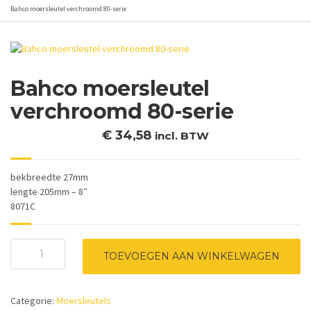
Bahco moersleutel verchroomd 80-serie
Bahco moersleutel
verchroomd 80-serie
€
34,58
incl. BTW
bekbreedte 27mm
lengte 205mm – 8″
8071C
Bahco
TOEVOEGEN AAN WINKELWAGEN
moersleutel
verchroomd
80-
Categorie:
Moersleutels
serie