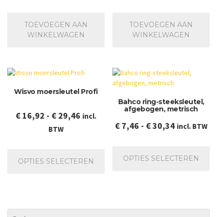
TOEVOEGEN AAN
TOEVOEGEN AAN
WINKELWAGEN
WINKELWAGEN
Wisvo moersleutel Profi
Bahco ring-steeksleutel,
afgebogen, metrisch
Prijsklasse:
€
16,92
-
€
29,46
incl.
Prijsklasse
€
7,46
-
€
30,34
incl. BTW
€ 16,92
BTW
€ 7,46
tot
Dit
Dit
tot
€ 29,46
pr
product
OPTIES SELECTEREN
OPTIES SELECTEREN
€ 30,34
he
heeft
me
meerdere
va
variaties.
De
Deze
op
optie
ka