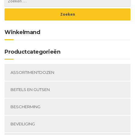
kan
ge
gekozen
wo
worden
op
op
de
de
pr
Winkelmand
productpagina
Productcategorieën
ASSORTIMENTDOZEN
BEITELS EN GUTSEN
BESCHERMING
BEVEILIGING