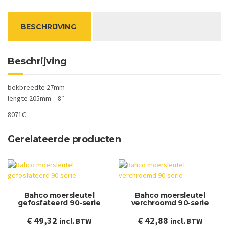
aantal
BESCHRIJVING
Beschrijving
bekbreedte 27mm
lengte 205mm – 8″
8071C
Gerelateerde producten
Bahco moersleutel
Bahco moersleutel
gefosfateerd 90-serie
verchroomd 90-serie
€
49,32
€
42,88
incl. BTW
incl. BTW