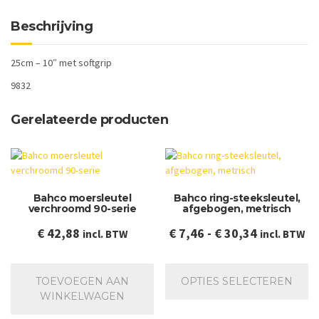
Beschrijving
25cm – 10″ met softgrip
9832
Gerelateerde producten
Bahco moersleutel
Bahco ring-steeksleutel,
verchroomd 90-serie
afgebogen, metrisch
Prijsklasse
€
42,88
€
7,46
-
€
30,34
incl. BTW
incl. BTW
€ 7,46
Dit
tot
pr
TOEVOEGEN AAN
OPTIES SELECTEREN
€ 30,34
he
WINKELWAGEN
me