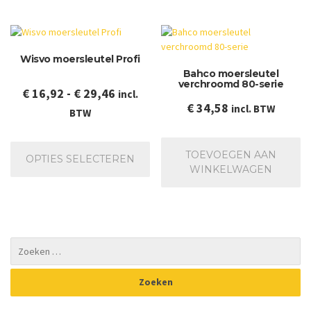
va
De
op
ka
Wisvo moersleutel Profi
ge
Bahco moersleutel
wo
verchroomd 80-serie
op
Prijsklasse:
€
16,92
-
€
29,46
incl.
de
€
34,58
incl. BTW
€ 16,92
BTW
pr
tot
Dit
€ 29,46
product
TOEVOEGEN AAN
OPTIES SELECTEREN
heeft
WINKELWAGEN
meerdere
variaties.
Deze
optie
kan
gekozen
worden
op
de