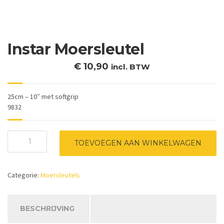
Instar Moersleutel
€
10,90
incl. BTW
25cm – 10″ met softgrip
9832
Instar
TOEVOEGEN AAN WINKELWAGEN
Moersleutel
aantal
Categorie:
Moersleutels
BESCHRIJVING