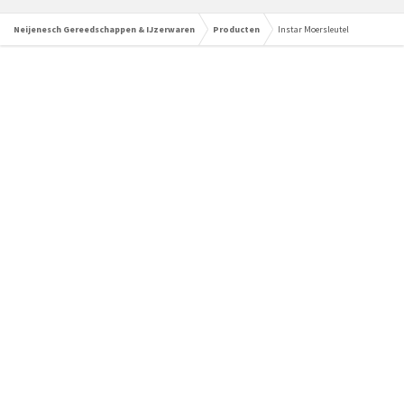
Neijenesch Gereedschappen & IJzerwaren
Producten
Instar Moersleutel