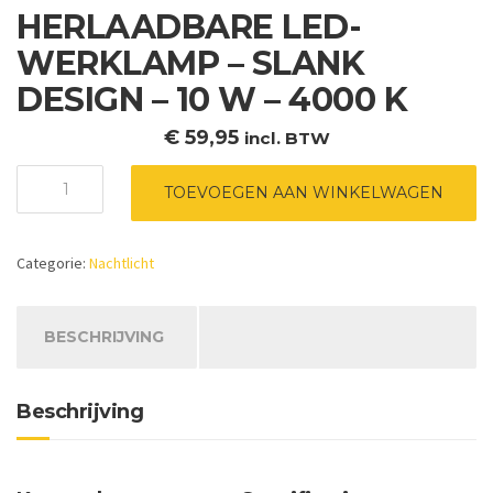
HERLAADBARE LED-
WERKLAMP – SLANK
DESIGN – 10 W – 4000 K
€
59,95
incl. BTW
HERLAADBARE
TOEVOEGEN AAN WINKELWAGEN
LED-
WERKLAMP
-
Categorie:
Nachtlicht
SLANK
DESIGN
-
10
BESCHRIJVING
W
-
4000
Beschrijving
K
aantal