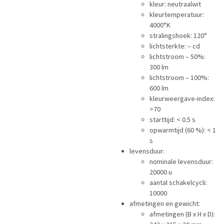
kleur: neutraalwit
kleurtemperatuur:
4000°K
stralingshoek: 120°
lichtsterkte: – cd
lichtstroom – 50%:
300 lm
lichtstroom – 100%:
600 lm
kleurweergave-index:
>70
starttijd: < 0.5 s
opwarmtijd (60 %): < 1
s
levensduur:
nominale levensduur:
20000 u
aantal schakelcycli:
10000
afmetingen en gewicht:
afmetingen (B x H x D):