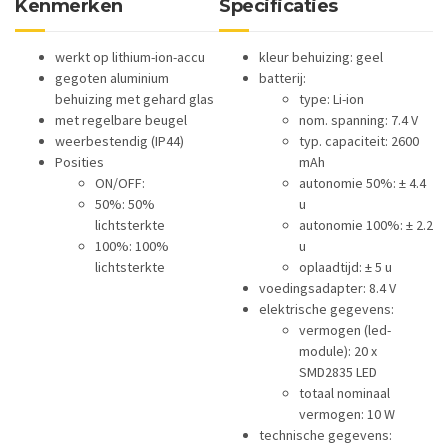
Kenmerken
Specificaties
werkt op lithium-ion-accu
kleur behuizing: geel
gegoten aluminium
batterij:
behuizing met gehard glas
type: Li-ion
met regelbare beugel
nom. spanning: 7.4 V
weerbestendig (IP44)
typ. capaciteit: 2600
Posities
mAh
ON/OFF:
autonomie 50%: ± 4.4
50%: 50%
u
lichtsterkte
autonomie 100%: ± 2.2
100%: 100%
u
lichtsterkte
oplaadtijd: ± 5 u
voedingsadapter: 8.4 V
elektrische gegevens:
vermogen (led-
module): 20 x
SMD2835 LED
totaal nominaal
vermogen: 10 W
technische gegevens: