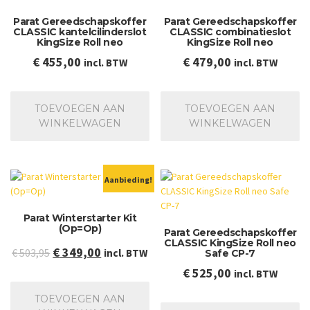
Parat Gereedschapskoffer
Parat Gereedschapskoffer
CLASSIC kantelcilinderslot
CLASSIC combinatieslot
KingSize Roll neo
KingSize Roll neo
€
455,00
€
479,00
incl. BTW
incl. BTW
TOEVOEGEN AAN
TOEVOEGEN AAN
WINKELWAGEN
WINKELWAGEN
Aanbieding!
Parat Winterstarter Kit
(Op=Op)
Parat Gereedschapskoffer
CLASSIC KingSize Roll neo
Oorspronkelijke
Huidige
€
349,00
€
503,95
incl. BTW
Safe CP-7
prijs
prijs
€
525,00
incl. BTW
was:
is:
TOEVOEGEN AAN
€ 503,95.
€ 349,00.