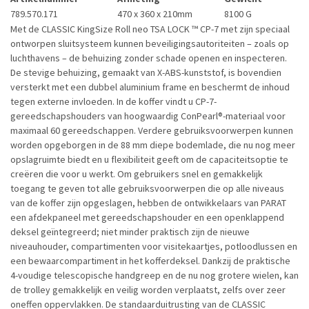
789.570.171
470 x 360 x 210mm
8100 G
Met de CLASSIC KingSize Roll neo TSA LOCK ™ CP-7 met zijn speciaal
ontworpen sluitsysteem kunnen beveiligingsautoriteiten – zoals op
luchthavens – de behuizing zonder schade openen en inspecteren.
De stevige behuizing, gemaakt van X-ABS-kunststof, is bovendien
versterkt met een dubbel aluminium frame en beschermt de inhoud
tegen externe invloeden. In de koffer vindt u CP-7-
gereedschapshouders van hoogwaardig ConPearl®-materiaal voor
maximaal 60 gereedschappen. Verdere gebruiksvoorwerpen kunnen
worden opgeborgen in de 88 mm diepe bodemlade, die nu nog meer
opslagruimte biedt en u flexibiliteit geeft om de capaciteitsoptie te
creëren die voor u werkt. Om gebruikers snel en gemakkelijk
toegang te geven tot alle gebruiksvoorwerpen die op alle niveaus
van de koffer zijn opgeslagen, hebben de ontwikkelaars van PARAT
een afdekpaneel met gereedschapshouder en een openklappend
deksel geïntegreerd; niet minder praktisch zijn de nieuwe
niveauhouder, compartimenten voor visitekaartjes, potloodlussen en
een bewaarcompartiment in het kofferdeksel. Dankzij de praktische
4-voudige telescopische handgreep en de nu nog grotere wielen, kan
de trolley gemakkelijk en veilig worden verplaatst, zelfs over zeer
oneffen oppervlakken. De standaarduitrusting van de CLASSIC