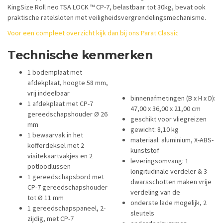
KingSize Roll neo TSA LOCK ™ CP-7, belastbaar tot 30kg, bevat ook
praktische ratelsloten met veiligheidsvergrendelingsmechanisme.
Voor een compleet overzicht kijk dan bij ons Parat Classic
Technische kenmerken
1 bodemplaat met
afdekplaat, hoogte 58 mm,
vrij indeelbaar
binnenafmetingen (B x H x D):
1 afdekplaat met CP-7
47,00 x 36,00 x 21,00 cm
gereedschapshouder Ø 26
geschikt voor vliegreizen
mm
gewicht: 8,10 kg
1 bewaarvak in het
materiaal: aluminium, X-ABS-
kofferdeksel met 2
kunststof
visitekaartvakjes en 2
leveringsomvang: 1
potloodlussen
longitudinale verdeler & 3
1 gereedschapsbord met
dwarsschotten maken vrije
CP-7 gereedschapshouder
verdeling van de
tot Ø 11 mm
onderste lade mogelijk, 2
1 gereedschapspaneel, 2-
sleutels
zijdig, met CP-7