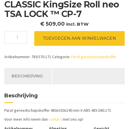
CLASSIC KingSize Roll neo
TSA LOCK ™ CP-7
€
509,00
incl. BTW
Parat
TOEVOEGEN AAN WINKELWAGEN
Gereedschapskoffer
CLASSIC
KingSize
Artikelnummer:
789.570.171
Categorie:
Parat gereedschapskoffer
Roll
neo
TSA
LOCK
BESCHRIJVING
™
CP-
7
Beschrijving
aantal
Parat gereedschapskoffer 480x330x190 mm X-ABS 485.040.171
Voor meer info neem dan
contact
met ons op!
Artikelnummer
Afmeting
Gewicht