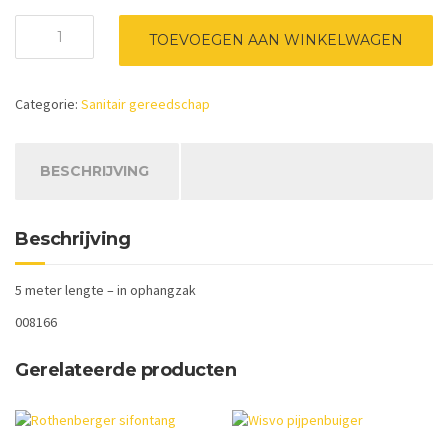
Rioolveer
TOEVOEGEN AAN WINKELWAGEN
/
ontstoppingsveer
8mm.
Categorie:
Sanitair gereedschap
dik
aantal
BESCHRIJVING
Beschrijving
5 meter lengte – in ophangzak
008166
Gerelateerde producten