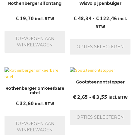
Rothenberger sifontang
Wisvo pijpenbuiger
Prijskla
€
19,70
€
48,34
-
€
122,46
incl. BTW
incl.
€ 48,34
BTW
tot
Dit
TOEVOEGEN AAN
€ 122,
pr
WINKELWAGEN
OPTIES SELECTEREN
he
me
va
De
op
Gootsteenontstopper
ka
Rothenberger omkeerbare
ge
ratel
wo
Prijsklasse:
€
2,65
-
€
3,55
incl. BTW
op
€
32,60
incl. BTW
€ 2,65
de
Dit
tot
pr
pr
OPTIES SELECTEREN
€ 3,55
he
TOEVOEGEN AAN
me
WINKELWAGEN
va