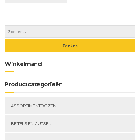
De
op
ka
ge
wo
op
de
pr
Winkelmand
Productcategorieën
ASSORTIMENTDOZEN
BEITELS EN GUTSEN