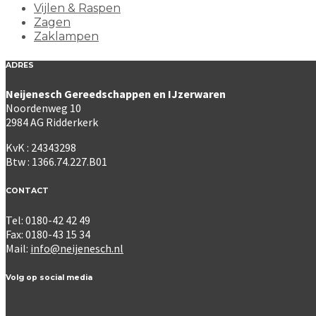
Vijlen & Raspen
Zagen
Zaklampen
ADRES
Neijenesch Gereedschappen en IJzerwaren
Noordenweg 10
2984 AG Ridderkerk
KvK : 24343298
Btw : 1366.74.227.B01
CONTACT
Tel: 0180-42 42 49
Fax: 0180-43 15 34
Mail:
info@neijenesch.nl
Volg op social media