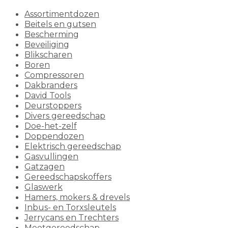
Assortimentdozen
Beitels en gutsen
Bescherming
Beveiliging
Blikscharen
Boren
Compressoren
Dakbranders
David Tools
Deurstoppers
Divers gereedschap
Doe-het-zelf
Doppendozen
Elektrisch gereedschap
Gasvullingen
Gatzagen
Gereedschapskoffers
Glaswerk
Hamers, mokers & drevels
Inbus- en Torxsleutels
Jerrycans en Trechters
Meetgereedschap