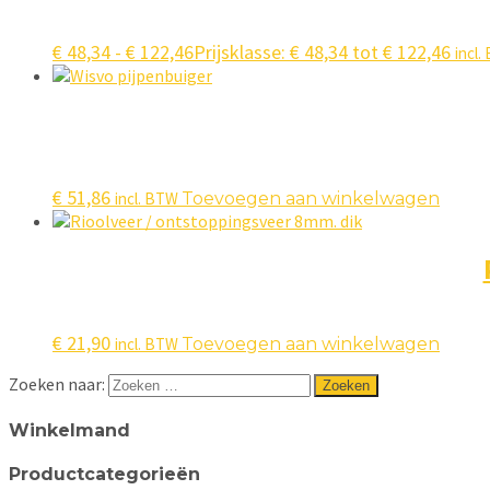
€
48,34
-
€
122,46
Prijsklasse: € 48,34 tot € 122,46
incl
€
51,86
incl. BTW
Toevoegen aan winkelwagen
€
21,90
incl. BTW
Toevoegen aan winkelwagen
Zoeken naar:
Winkelmand
Productcategorieën