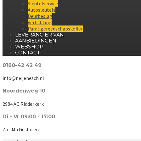
Sleutelservice
Autosleutels
Deurbeslag
Verlichting
Parat gereedschapskoffer
LEVERANCIER VAN
AANBIEDINGEN
WEBSHOP
CONTACT
0180-42 42 49
info@neijenesch.nl
Noordenweg 10
2984 AG Ridderkerk
Di - Vr 09:00 - 17:00
Za - Ma Gesloten