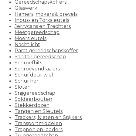
Gereedschapskoffers
Glaswerk
Hamers, mokers & drevels
Inbus- en Torxsleutels
Jerrycans en Trechters
Meetgereedschap
Moersleutels
Nachtlicht
Parat gereedschapskoffer
Sanitair gereedschap
Schroefbits
Schroevendraaiers
Schuifdeur wiel
Schuifhor
Sloten
Snijgereedschap
Soldeerbouten
Stekkerdozen
Tangen en Sleutels
Trackers, Nieten en Spijkers
Transportmiddelen
Trappen en ladders
Tuingereedschap