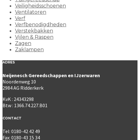
Veiligheidsschoenen
Ventilatoren
Verf
Verfbenodigdheden
Verstekbakken
Vijlen & Raspen
Zagen
Zaklampen
ADRES
Neijenesch Gereedschappen en IJzerwaren
Noordenweg 10
2984 AG Ridderkerk
KvK : 24343298
Btw : 1366.74.227.B01
CONTACT
Tel: 0180-42 42 49
Fax: 0180-43 15 34