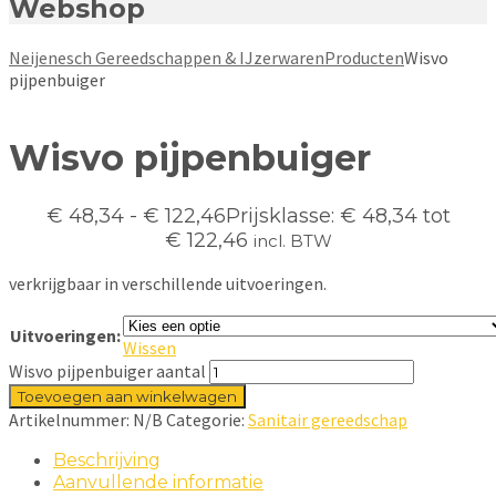
Webshop
Neijenesch Gereedschappen & IJzerwaren
Producten
Wisvo
pijpenbuiger
Wisvo pijpenbuiger
€
48,34
-
€
122,46
Prijsklasse: € 48,34 tot
€ 122,46
incl. BTW
verkrijgbaar in verschillende uitvoeringen.
Uitvoeringen:
Wissen
Wisvo pijpenbuiger aantal
Toevoegen aan winkelwagen
Artikelnummer:
N/B
Categorie:
Sanitair gereedschap
Beschrijving
Aanvullende informatie