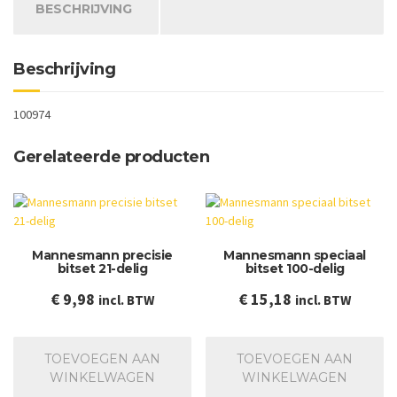
aantal
BESCHRIJVING
Beschrijving
100974
Gerelateerde producten
Mannesmann precisie
Mannesmann speciaal
bitset 21-delig
bitset 100-delig
€
9,98
€
15,18
incl. BTW
incl. BTW
TOEVOEGEN AAN
TOEVOEGEN AAN
WINKELWAGEN
WINKELWAGEN