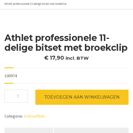
Athlet professionele 11-delige bitset met broekclip
Athlet professionele 11-
delige bitset met broekclip
€
17,90
incl. BTW
100974
Athlet
TOEVOEGEN AAN WINKELWAGEN
professionele
11-
delige
Categorie:
Schroefbits
bitset
met
broekclip