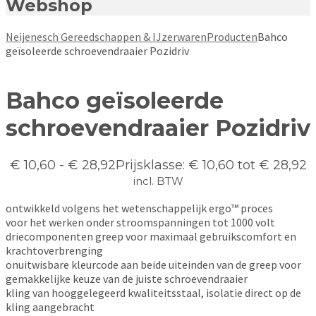
Webshop
Neijenesch Gereedschappen & IJzerwaren
Producten
Bahco
geïsoleerde schroevendraaier Pozidriv
Bahco geïsoleerde
schroevendraaier Pozidriv
€
10,60
-
€
28,92
Prijsklasse: € 10,60 tot € 28,92
incl. BTW
ontwikkeld volgens het wetenschappelijk ergo™ proces
voor het werken onder stroomspanningen tot 1000 volt
driecomponenten greep voor maximaal gebruikscomfort en
krachtoverbrenging
onuitwisbare kleurcode aan beide uiteinden van de greep voor
gemakkelijke keuze van de juiste schroevendraaier
kling van hooggelegeerd kwaliteitsstaal, isolatie direct op de
kling aangebracht