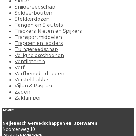
Sloten
Snijgereedschap
Soldeerbouten
Stekkerdozen
Tangen en Sleutels
Trackers, Nieten en Spijkers
Transportmiddelen
Trappen en ladders
Tuingereedschap
Veiligheidsschoenen
Ventilatoren
Verf
Verfbenodigdheden
Verstekbakken
Vijlen & Raspen
Zagen
Zaklampen
ADRES
Neijenesch Gereedschappen en IJzerwaren
Noordenweg 10
2984 AG Ridderkerk