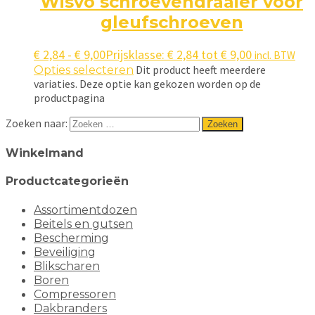
Wisvo schroevendraaier voor
gleufschroeven
€
2,84
-
€
9,00
Prijsklasse: € 2,84 tot € 9,00
incl. BTW
Dit product heeft meerdere
Opties selecteren
variaties. Deze optie kan gekozen worden op de
productpagina
Zoeken naar:
Winkelmand
Productcategorieën
Assortimentdozen
Beitels en gutsen
Bescherming
Beveiliging
Blikscharen
Boren
Compressoren
Dakbranders