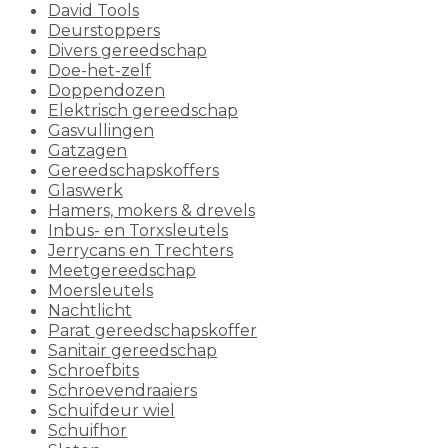
David Tools
Deurstoppers
Divers gereedschap
Doe-het-zelf
Doppendozen
Elektrisch gereedschap
Gasvullingen
Gatzagen
Gereedschapskoffers
Glaswerk
Hamers, mokers & drevels
Inbus- en Torxsleutels
Jerrycans en Trechters
Meetgereedschap
Moersleutels
Nachtlicht
Parat gereedschapskoffer
Sanitair gereedschap
Schroefbits
Schroevendraaiers
Schuifdeur wiel
Schuifhor