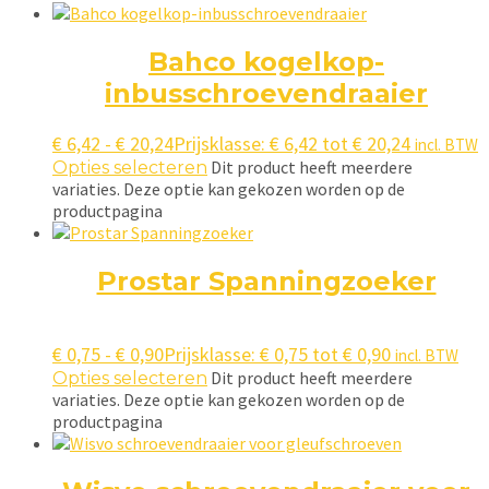
Bahco kogelkop-
inbusschroevendraaier
€
6,42
-
€
20,24
Prijsklasse: € 6,42 tot € 20,24
incl. BTW
Dit product heeft meerdere
Opties selecteren
variaties. Deze optie kan gekozen worden op de
productpagina
Prostar Spanningzoeker
€
0,75
-
€
0,90
Prijsklasse: € 0,75 tot € 0,90
incl. BTW
Dit product heeft meerdere
Opties selecteren
variaties. Deze optie kan gekozen worden op de
productpagina