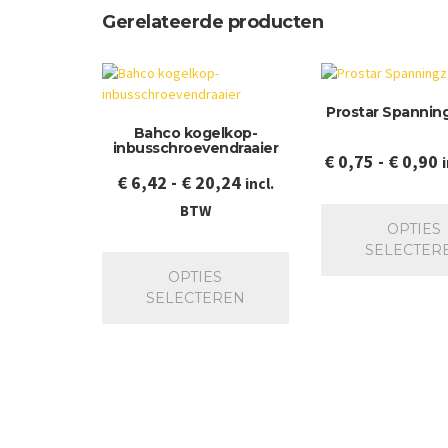
Gerelateerde producten
Prostar Spannin
Bahco kogelkop-
inbusschroevendraaier
P
€
0,75
-
€
0,90
Prijsklasse:
€
6,42
-
€
20,24
incl.
€
€ 6,42
BTW
t
OPTIES
tot
€
Dit
SELECTER
€ 20,24
product
OPTIES
heeft
SELECTEREN
meerdere
variaties.
Deze
optie
kan
gekozen
worden