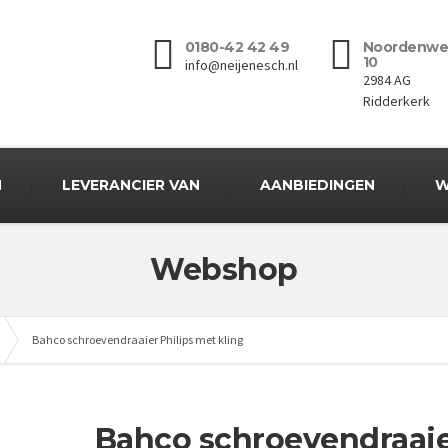
0180-42 42 49
Noordenwe
10
info@neijenesch.nl
2984 AG
Ridderkerk
N
LEVERANCIER VAN
AANBIEDINGEN
W
Webshop
Bahco schroevendraaier Philips met kling
Bahco schroevendraai