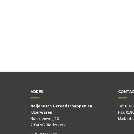
ADRES
CONTA
Neijenesch Gereedschappen en
Tel: 0180
IJzerwaren
Fax: 0180
Noordenweg 10
Mail:
inf
2984 AG Ridderkerk