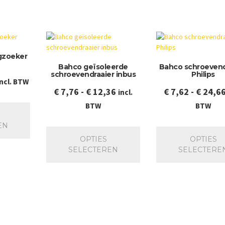
gzoeker
Bahco geïsoleerde
Bahco schroevend
schroevendraaier inbus
Philips
rijsklasse:
incl. BTW
Prijsklasse:
€
7,76
-
€
12,36
€
7,62
-
€
24,6
incl.
 0,75
Dit
€ 7,76
BTW
BTW
ot
product
tot
 0,90
heeft
Dit
EN
€ 12,36
meerdere
product
OPTIES
OPTIES
variaties.
heeft
SELECTEREN
SELECTERE
Deze
meerdere
optie
variaties.
kan
Deze
gekozen
optie
worden
kan
op
gekozen
de
worden