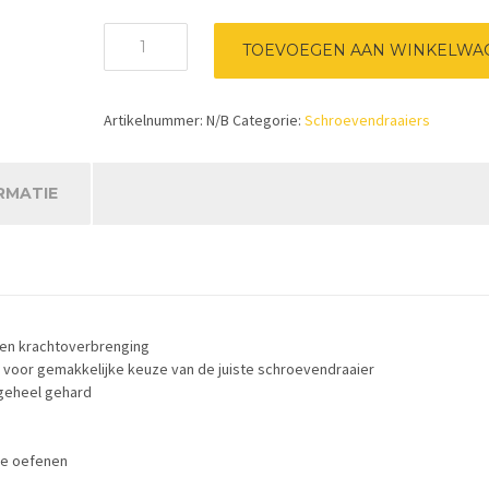
Bahco
TOEVOEGEN AAN WINKELWA
schroevendraaier
Philips
met
Artikelnummer:
N/B
Categorie:
Schroevendraaiers
kling
aantal
RMATIE
en krachtoverbrenging
 voor gemakkelijke keuze van de juiste schroevendraaier
 geheel gehard
 te oefenen