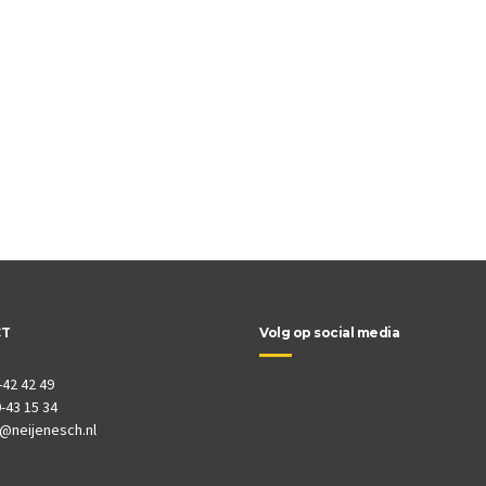
CT
Volg op social media
-42 42 49
-43 15 34
o@neijenesch.nl