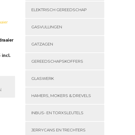
ELEKTRISCH GEREEDSCHAP
GASVULLINGEN
raaier
GATZAGEN
Prijsklasse:
6
incl.
GEREEDSCHAPSKOFFERS
€ 7,62
tot
Dit
€ 24,66
GLASWERK
product
heeft
N
meerdere
HAMERS, MOKERS & DREVELS
variaties.
Deze
optie
INBUS- EN TORXSLEUTELS
kan
gekozen
JERRYCANS EN TRECHTERS
worden