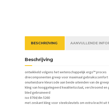
BESCHRIJVING
AANVULLENDE INFO
Beschrijving
ontwikkeld volgens het wetenschappelijk ergo™ proces
driecomponenten greep voor maximaal gebruikscomfort 
onuitwisbare kleurcode aan beide uiteinden van de greep
kling van hooggelegeerd kwaliteitsstaal, verchroomd en
bled gebruineerd
iso 8764/din 5260
met zeskant kling voor steeksleutels om extra kracht uit