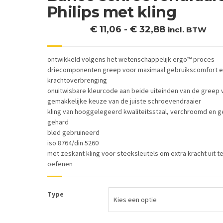
Philips met kling
Prijsklasse:
€
11,06
-
€
32,88
incl. BTW
€ 11,06
tot
ontwikkeld volgens het wetenschappelijk ergo™ proces
€ 32,88
driecomponenten greep voor maximaal gebruikscomfort 
krachtoverbrenging
onuitwisbare kleurcode aan beide uiteinden van de greep 
gemakkelijke keuze van de juiste schroevendraaier
kling van hooggelegeerd kwaliteitsstaal, verchroomd en g
gehard
bled gebruineerd
iso 8764/din 5260
met zeskant kling voor steeksleutels om extra kracht uit t
oefenen
Type