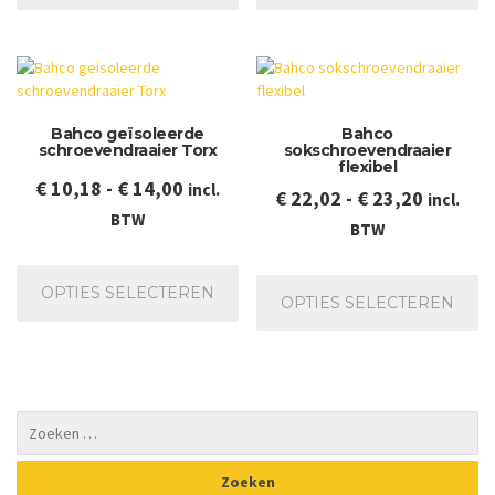
meerdere
me
variaties.
va
Deze
De
optie
op
kan
ka
Bahco geïsoleerde
Bahco
gekozen
ge
schroevendraaier Torx
sokschroevendraaier
worden
wo
flexibel
op
op
Prijsklasse:
€
10,18
-
€
14,00
incl.
Prijskla
€
22,02
-
€
23,20
incl.
de
de
€ 10,18
BTW
€ 22,02
productpagina
pr
BTW
tot
tot
Dit
Dit
€ 14,00
product
€ 23,20
OPTIES SELECTEREN
pr
OPTIES SELECTEREN
heeft
he
meerdere
me
variaties.
va
Deze
De
optie
op
kan
ka
gekozen
ge
worden
wo
op