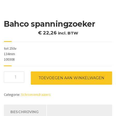
Bahco spanningzoeker
€
22,26
incl. BTW
tot 250v
134mm
100308
Bahco
TOEVOEGEN AAN WINKELWAGEN
spanningzoeker
aantal
Categorie:
Schroevendraaiers
BESCHRIJVING