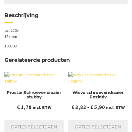
Beschrijving
tot 250v
134mm
100308
Gerelateerde producten
Prostar Schroevendraaier
Wisvo schroevendraaier
stubby
Pozidriv
Prijsklasse:
€
1,70
€
3,82
-
€
5,90
incl. BTW
incl. BTW
€ 3,82
Dit
Dit
tot
product
pr
OPTIES SELECTEREN
OPTIES SELECTEREN
€ 5,90
heeft
he