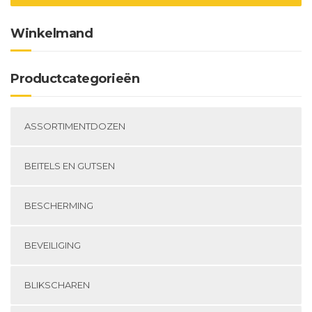
op
de
de
productpagina
Winkelmand
pr
Productcategorieën
ASSORTIMENTDOZEN
BEITELS EN GUTSEN
BESCHERMING
BEVEILIGING
BLIKSCHAREN