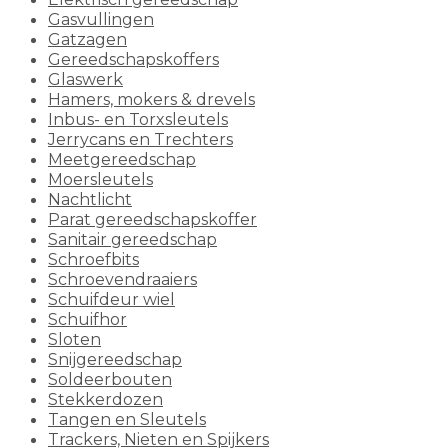
Gasvullingen
Gatzagen
Gereedschapskoffers
Glaswerk
Hamers, mokers & drevels
Inbus- en Torxsleutels
Jerrycans en Trechters
Meetgereedschap
Moersleutels
Nachtlicht
Parat gereedschapskoffer
Sanitair gereedschap
Schroefbits
Schroevendraaiers
Schuifdeur wiel
Schuifhor
Sloten
Snijgereedschap
Soldeerbouten
Stekkerdozen
Tangen en Sleutels
Trackers, Nieten en Spijkers