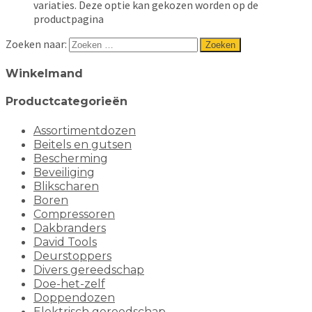
variaties. Deze optie kan gekozen worden op de
productpagina
Zoeken naar:
Winkelmand
Productcategorieën
Assortimentdozen
Beitels en gutsen
Bescherming
Beveiliging
Blikscharen
Boren
Compressoren
Dakbranders
David Tools
Deurstoppers
Divers gereedschap
Doe-het-zelf
Doppendozen
Elektrisch gereedschap