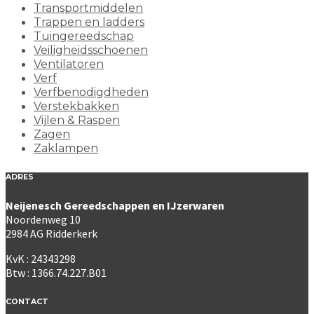
Transportmiddelen
Trappen en ladders
Tuingereedschap
Veiligheidsschoenen
Ventilatoren
Verf
Verfbenodigdheden
Verstekbakken
Vijlen & Raspen
Zagen
Zaklampen
ADRES
Neijenesch Gereedschappen en IJzerwaren
Noordenweg 10
2984 AG Ridderkerk
KvK : 24343298
Btw : 1366.74.227.B01
CONTACT