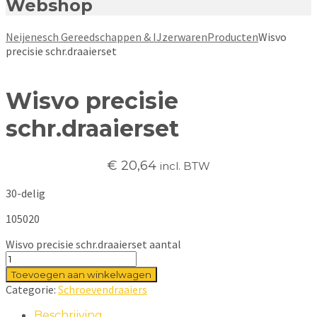
Webshop
Neijenesch Gereedschappen & IJzerwaren
Producten
Wisvo
precisie schr.draaierset
Wisvo precisie
schr.draaierset
€
20,64
incl. BTW
30-delig
105020
Wisvo precisie schr.draaierset aantal
Toevoegen aan winkelwagen
Categorie:
Schroevendraaiers
Beschrijving