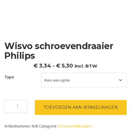
Wisvo schroevendraaier
Philips
Prijsklasse:
€
3,34
-
€
5,30
incl. BTW
€ 3,34
Type
tot
€ 5,30
Wisvo
TOEVOEGEN AAN WINKELWAGEN
schroevendraaier
Philips
aantal
Artikelnummer:
N/B
Categorie:
Schroevendraaiers