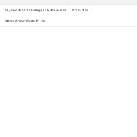
Neijenesch Gereedschappen & IJzerwaren
Producten
Wisvo schroevendraaier Philips