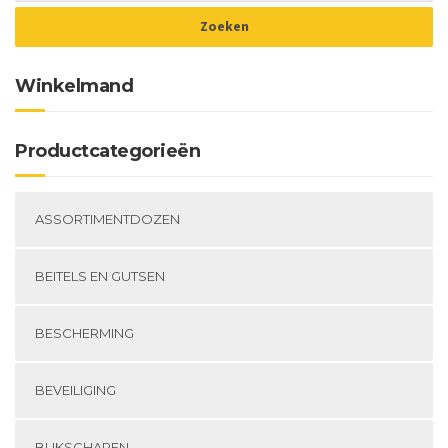
gekozen
ge
worden
wo
op
op
de
de
Winkelmand
productpagina
pr
Productcategorieën
ASSORTIMENTDOZEN
BEITELS EN GUTSEN
BESCHERMING
BEVEILIGING
BLIKSCHAREN