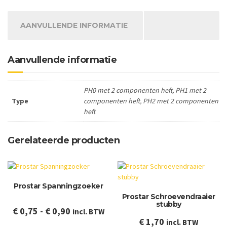
AANVULLENDE INFORMATIE
Aanvullende informatie
PH0 met 2 componenten heft, PH1 met 2
Type
componenten heft, PH2 met 2 componenten
heft
Gerelateerde producten
Prostar Spanningzoeker
Prostar Schroevendraaier
stubby
Prijsklasse:
€
0,75
-
€
0,90
incl. BTW
€
1,70
incl. BTW
€ 0,75