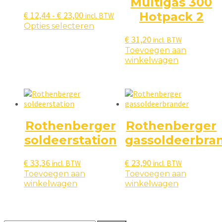
Multigas 300
Prijsklasse:
€
12,44
-
€
23,00
Hotpack 2
incl. BTW
€ 12,44
Dit
Opties selecteren
product
tot
€
31,20
incl. BTW
heeft
€ 23,00
Toevoegen aan
meerdere
winkelwagen
variaties.
Deze
optie
kan
gekozen
worden
Rothenberger
Rothenberger
op
de
soldeerstation
gassoldeerbra
productpagina
€
33,36
€
23,90
incl. BTW
incl. BTW
Toevoegen aan
Toevoegen aan
winkelwagen
winkelwagen