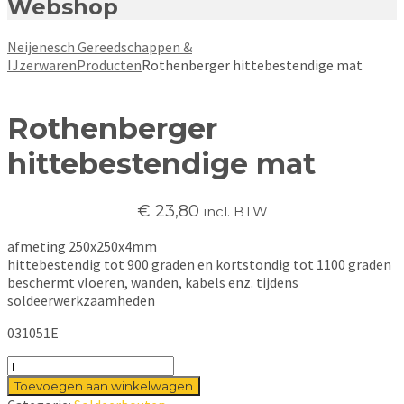
Webshop
Neijenesch Gereedschappen &
IJzerwaren
Producten
Rothenberger hittebestendige mat
Rothenberger
hittebestendige mat
€
23,80
incl. BTW
afmeting 250x250x4mm
hittebestendig tot 900 graden en kortstondig tot 1100 graden
beschermt vloeren, wanden, kabels enz. tijdens
soldeerwerkzaamheden
031051E
Rothenberger
hittebestendige
Toevoegen aan winkelwagen
mat