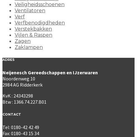
Veiligheidsschoenen
Ventilatoren
Verf
Verfbenodigdheden
Verstekbakken
Vijlen & Raspen
Zagen
Zaklampen
ADRES
Neijenesch Gereedschappen en IJzerwaren
Noordenweg 10
2984 AG Ridderkerk
KvK : 24343298
Btw : 1366.74.227.B01
CONTACT
Tel: 0180-42 42 49
Fax: 0180-43 15 34