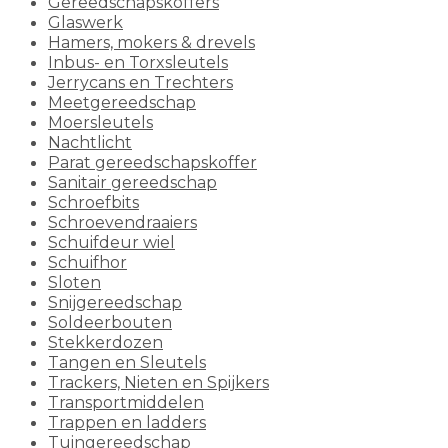
Gereedschapskoffers
Glaswerk
Hamers, mokers & drevels
Inbus- en Torxsleutels
Jerrycans en Trechters
Meetgereedschap
Moersleutels
Nachtlicht
Parat gereedschapskoffer
Sanitair gereedschap
Schroefbits
Schroevendraaiers
Schuifdeur wiel
Schuifhor
Sloten
Snijgereedschap
Soldeerbouten
Stekkerdozen
Tangen en Sleutels
Trackers, Nieten en Spijkers
Transportmiddelen
Trappen en ladders
Tuingereedschap