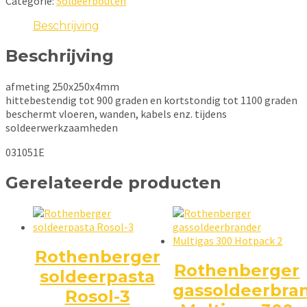
Categorie:
Soldeerbouten
aantal
Beschrijving
Beschrijving
afmeting 250x250x4mm
hittebestendig tot 900 graden en kortstondig tot 1100 graden
beschermt vloeren, wanden, kabels enz. tijdens
soldeerwerkzaamheden
031051E
Gerelateerde producten
Rothenberger
Rothenberger
soldeerpasta
gassoldeerbra
Rosol-3