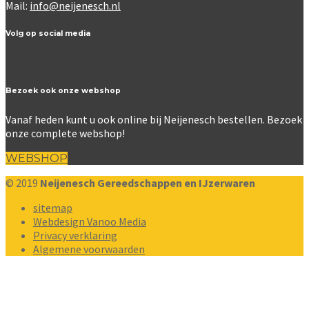
Mail:
info@neijenesch.nl
Volg op social media
Bezoek ook onze webshop
Vanaf heden kunt u ook online bij Neijenesch bestellen. Bezoek
onze complete webshop!
WEBSHOP
© 2019
Neijenesch Gereedschappen en IJzerwaren
sitemap
Webdesign Vanoo Media
Privacy verklaring
Algemene voorwaarden