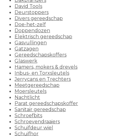
Dakbranders
David Tools
Deurstoppers
Divers gereedschap
Doe-het-zelf
Doppendozen
Elektrisch gereedschap
Gasvullingen
Gatzagen
Gereedschapskoffers
Glaswerk
Hamers, mokers & drevels
Inbus- en Torxsleutels
Jerrycans en Trechters
Meetgereedschap
Moersleutels
Nachtlicht
Parat gereedschapskoffer
Sanitair gereedschap
Schroefbits
Schroevendraaiers
Schuifdeur wiel
Schuifhor