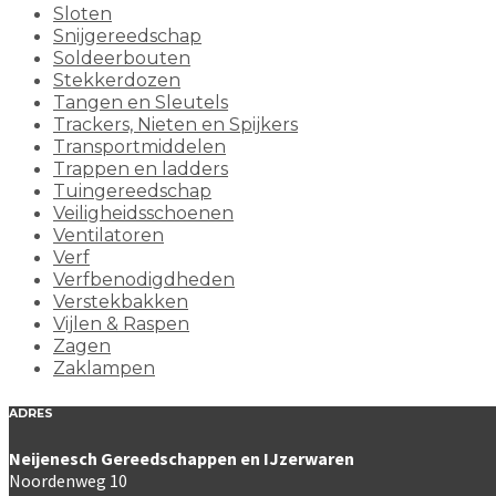
Sloten
Snijgereedschap
Soldeerbouten
Stekkerdozen
Tangen en Sleutels
Trackers, Nieten en Spijkers
Transportmiddelen
Trappen en ladders
Tuingereedschap
Veiligheidsschoenen
Ventilatoren
Verf
Verfbenodigdheden
Verstekbakken
Vijlen & Raspen
Zagen
Zaklampen
ADRES
Neijenesch Gereedschappen en IJzerwaren
Noordenweg 10