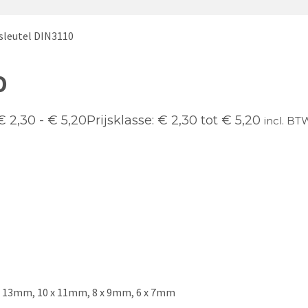
sleutel DIN3110
0
€
2,30
-
€
5,20
Prijsklasse: € 2,30 tot € 5,20
incl. BT
x 13mm, 10 x 11mm, 8 x 9mm, 6 x 7mm