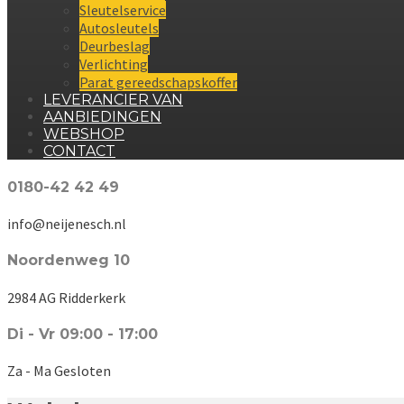
Sleutelservice
Autosleutels
Deurbeslag
Verlichting
Parat gereedschapskoffer
LEVERANCIER VAN
AANBIEDINGEN
WEBSHOP
CONTACT
0180-42 42 49
info@neijenesch.nl
Noordenweg 10
2984 AG Ridderkerk
Di - Vr 09:00 - 17:00
Za - Ma Gesloten