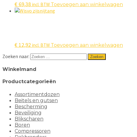
€
69,38
incl. BTW
Toevoegen aan winkelwagen
€
12,92
incl. BTW
Toevoegen aan winkelwagen
Zoeken naar:
Winkelmand
Productcategorieën
Assortimentdozen
Beitels en gutsen
Bescherming
Beveiliging
Blikscharen
Boren
Compressoren