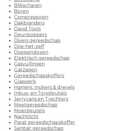
Blikscharen
Boren
Compressoren
Dakbranders
David Tools
Deurstoppers
Divers gereedschap
Doe-het-zelf
Doppendozen
Elektrisch gereedschap
Gasvullingen
Gatzagen
Gereedschapskoffers
Glaswerk
Hamers, mokers & drevels
Inbus- en Torxsleutels
Jerrycans en Trechters
Meetgereedschap
Moersleutels
Nachtlicht
Parat gereedschapskoffer
Sanitair gereedschap