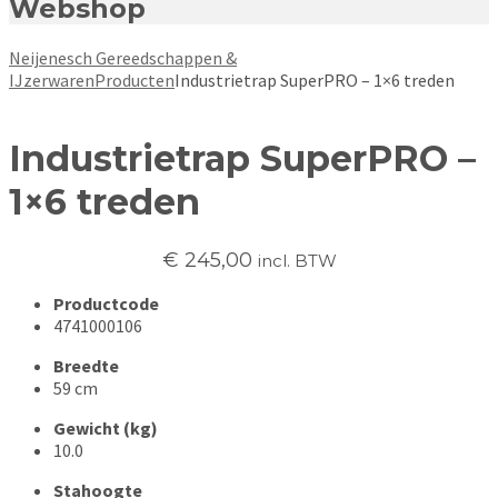
Webshop
Neijenesch Gereedschappen &
IJzerwaren
Producten
Industrietrap SuperPRO – 1×6 treden
Industrietrap SuperPRO –
1×6 treden
€
245,00
incl. BTW
Productcode
4741000106
Breedte
59 cm
Gewicht (kg)
10.0
Stahoogte