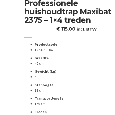
Professionele
huishoudtrap Maxibat
2375 – 1×4 treden
€
115,00
incl. BTW
Productcode
1223750104
Breedte
46 cm
Gewicht (kg)
5.1
Stahoogte
89 cm
Transportlengte
169 cm
Treden