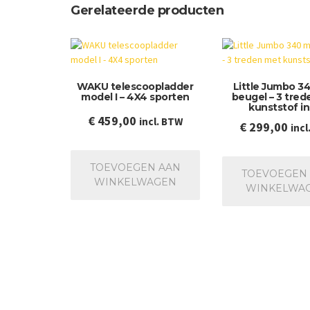
Gerelateerde producten
WAKU telescoopladder
Little Jumbo 3
model I – 4X4 sporten
beugel – 3 tre
kunststof in
€
459,00
incl. BTW
€
299,00
incl
TOEVOEGEN AAN
TOEVOEGEN
WINKELWAGEN
WINKELWA