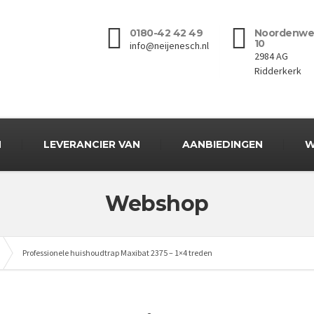
0180-42 42 49
Noordenwe
10
info@neijenesch.nl
2984 AG
Ridderkerk
N
LEVERANCIER VAN
AANBIEDINGEN
W
Webshop
Professionele huishoudtrap Maxibat 2375 – 1×4 treden