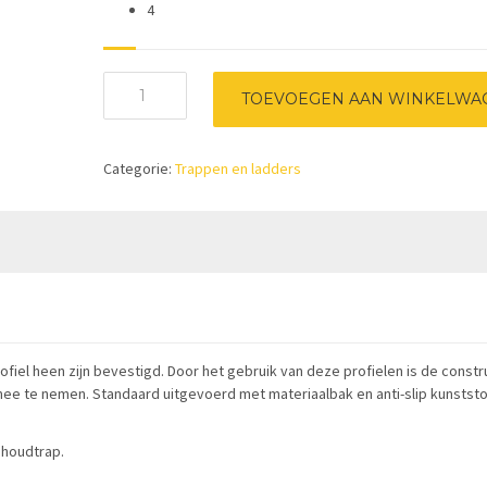
4
Professionele
TOEVOEGEN AAN WINKELWA
huishoudtrap
Maxibat
2375
Categorie:
Trappen en ladders
-
1x4
treden
aantal
el heen zijn bevestigd. Door het gebruik van deze profielen is de constr
 mee te nemen. Standaard uitgevoerd met materiaalbak en anti-slip kunststo
shoudtrap.