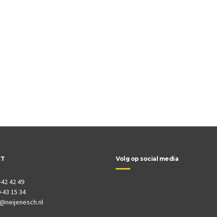
CT
Volg op social media
-42 42 49
-43 15 34
o@neijenesch.nl