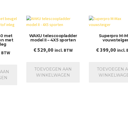
40 met
WAKU telescoopladder
Superpro M-M
den met
model II – 4X5 sporten
vouwsteige
leg
€
529,00
€
399,00
incl. BTW
incl.
. BTW
TOEVOEGEN AAN
TOEVOEGEN 
 AAN
WINKELWAGEN
WINKELWAG
GEN