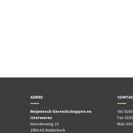
ADRES
CONTA
Neijenesch Gereedschappen en
Tel: 0180
IJzerwaren
Fax: 0180
Noordenweg 10
Mail:
inf
2984 AG Ridderkerk