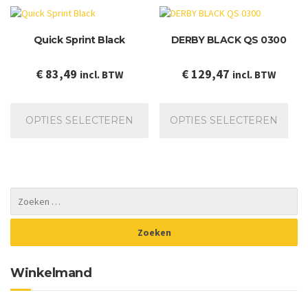
Deze
De
optie
op
Quick Sprint Black
DERBY BLACK QS 0300
kan
ka
gekozen
ge
worden
wo
€
83,49
€
129,47
incl. BTW
incl. BTW
op
op
de
de
Dit
Dit
productpagina
pr
product
prod
OPTIES SELECTEREN
OPTIES SELECTEREN
heeft
heef
meerdere
mee
variaties.
varia
Deze
Dez
optie
opti
kan
kan
gekozen
gek
worden
wor
op
op
de
de
Winkelmand
productpagina
prod