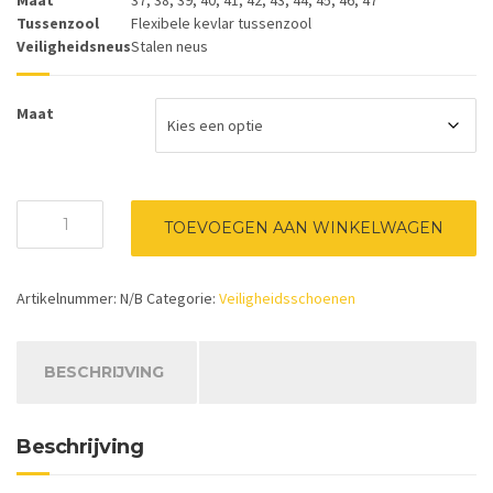
Maat
37, 38, 39, 40, 41, 42, 43, 44, 45, 46, 47
Tussenzool
Flexibele kevlar tussenzool
Veiligheidsneus
Stalen neus
Maat
FLAME
TOEVOEGEN AAN WINKELWAGEN
QS
0350
aantal
Artikelnummer:
N/B
Categorie:
Veiligheidsschoenen
BESCHRIJVING
Beschrijving