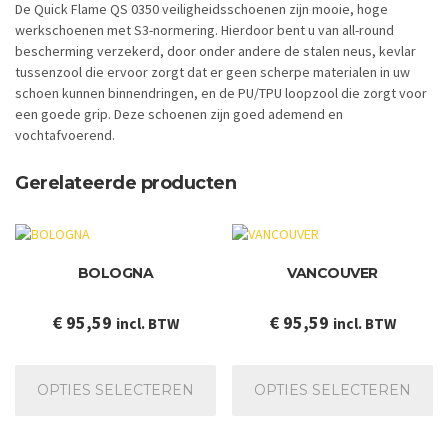
De Quick Flame QS 0350 veiligheidsschoenen zijn mooie, hoge
werkschoenen met S3-normering. Hierdoor bent u van all-round
bescherming verzekerd, door onder andere de stalen neus, kevlar
tussenzool die ervoor zorgt dat er geen scherpe materialen in uw
schoen kunnen binnendringen, en de PU/TPU loopzool die zorgt voor
een goede grip. Deze schoenen zijn goed ademend en
vochtafvoerend.
Gerelateerde producten
BOLOGNA
VANCOUVER
€
95,59
€
95,59
incl. BTW
incl. BTW
Dit
Dit
product
pr
OPTIES SELECTEREN
OPTIES SELECTEREN
heeft
he
meerdere
me
variaties.
va