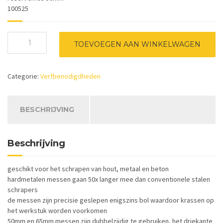
100525
Bahco
TOEVOEGEN AAN WINKELWAGEN
reservemes
442
voor
Categorie:
Verfbenodigdheden
schrapers
650
aantal
BESCHRIJVING
Beschrijving
geschikt voor het schrapen van hout, metaal en beton
hardmetalen messen gaan 50x langer mee dan conventionele stalen
schrapers
de messen zijn precisie geslepen enigszins bol waardoor krassen op
het werkstuk worden voorkomen
50mm en 65mm messen zijn dubbelzijdig te gebruiken, het driekante