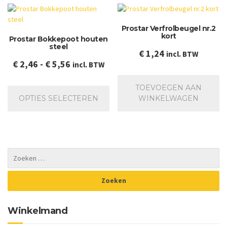
optie
De
kan
op
Prostar Verfrolbeugel nr.2
gekozen
ka
kort
Prostar Bokkepoot houten
worden
ge
steel
op
wo
€
1,24
incl. BTW
de
op
Prijsklasse:
€
2,46
-
€
5,56
incl. BTW
productpagina
de
€ 2,46
pr
Dit
TOEVOEGEN AAN
tot
product
OPTIES SELECTEREN
WINKELWAGEN
€ 5,56
heeft
meerdere
variaties.
Deze
optie
kan
gekozen
worden
op
de
Winkelmand
productpagina