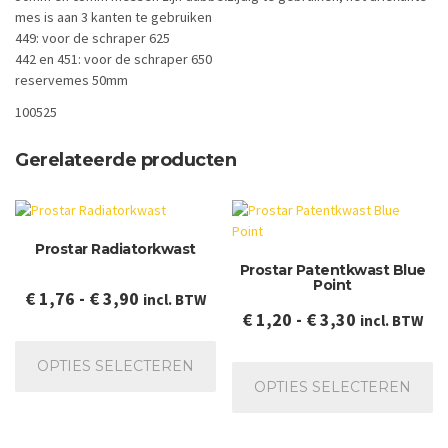
mes is aan 3 kanten te gebruiken
449: voor de schraper 625
442 en 451: voor de schraper 650
reservemes 50mm
100525
Gerelateerde producten
Prostar Radiatorkwast
Prostar Patentkwast Blue
Point
Prijsklasse:
€
1,76
-
€
3,90
incl. BTW
Prijsklasse:
€
1,20
-
€
3,30
incl. BTW
€ 1,76
Dit
€ 1,20
tot
product
Dit
OPTIES SELECTEREN
tot
€ 3,90
heeft
pr
OPTIES SELECTEREN
€ 3,30
meerdere
he
variaties.
me
Deze
va