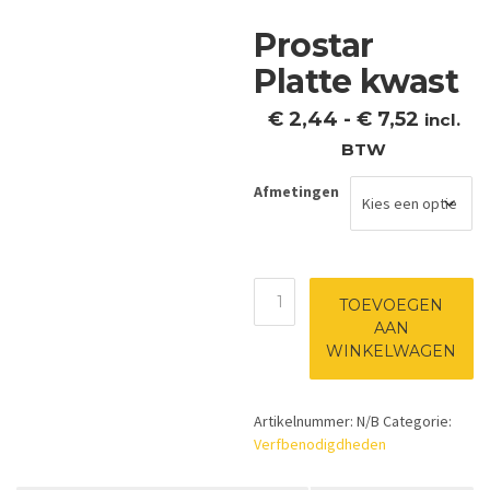
Prostar
Platte kwast
Prijskl
€
2,44
-
€
7,52
incl.
€ 2,44
BTW
tot
Afmetingen
€ 7,52
Prostar
TOEVOEGEN
Platte
AAN
kwast
WINKELWAGEN
aantal
Artikelnummer:
N/B
Categorie:
Verfbenodigdheden