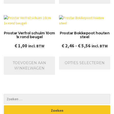
Prostar Verfrol schuim 10cm
Prostar Bokkepoot houten
1x rond beugel
steel
Prijsklasse:
€
1,00
€
2,46
-
€
5,56
incl. BTW
incl. BTW
€ 2,46
Dit
tot
pr
TOEVOEGEN AAN
OPTIES SELECTEREN
€ 5,56
he
WINKELWAGEN
me
va
De
op
ka
ge
wo
op