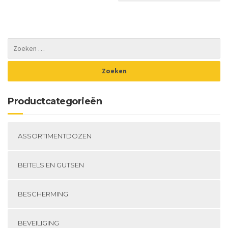
variaties.
Deze
optie
kan
gekozen
worden
op
de
productpagina
Productcategorieën
ASSORTIMENTDOZEN
BEITELS EN GUTSEN
BESCHERMING
BEVEILIGING