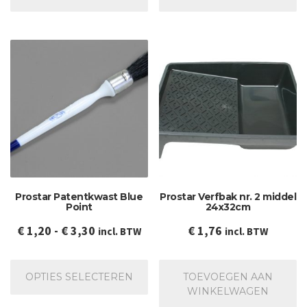
Prostar Patentkwast Blue
Prostar Verfbak nr. 2 middel
Point
24x32cm
Prijsklasse:
€
1,20
-
€
3,30
€
1,76
incl. BTW
incl. BTW
€ 1,20
Dit
tot
product
OPTIES SELECTEREN
TOEVOEGEN AAN
€ 3,30
heeft
WINKELWAGEN
meerdere