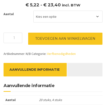
Prijsklasse:
€
5,22
-
€
23,40
incl. BTW
€ 5,22
Aantal
tot
€ 23,40
Prostar
TOEVOEGEN AAN WINKELWAGEN
Stofmasker
FFP1
aantal
Artikelnummer:
N/B
Categorie:
Verfbenodigdheden
AANVULLENDE INFORMATIE
Aanvullende informatie
Aantal
20 stuks, 4 stuks