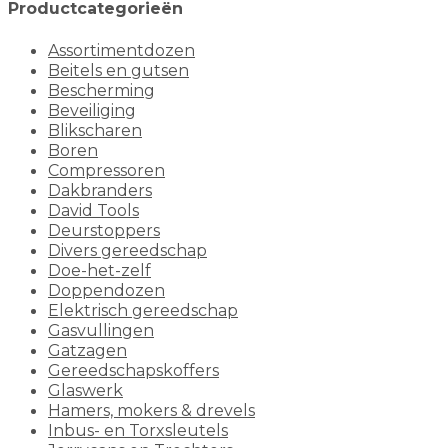
Productcategorieën
Assortimentdozen
Beitels en gutsen
Bescherming
Beveiliging
Blikscharen
Boren
Compressoren
Dakbranders
David Tools
Deurstoppers
Divers gereedschap
Doe-het-zelf
Doppendozen
Elektrisch gereedschap
Gasvullingen
Gatzagen
Gereedschapskoffers
Glaswerk
Hamers, mokers & drevels
Inbus- en Torxsleutels