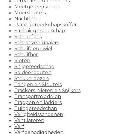
Jerrycans en Trechters
Meetgereedschap
Moersleutels
Nachtlicht
Parat gereedschapskoffer
Sanitair gereedschap
Schroefbits
Schroevendraaiers
Schuifdeur wiel
Schuifhor
Sloten
Snijgereedschap
Soldeerbouten
Stekkerdozen
Tangen en Sleutels
Trackers, Nieten en Spijkers
Transportmiddelen
Trappen en ladders
Tuingereedschap
Veiligheidsschoenen
Ventilatoren
Verf
Verfbenodigdheden