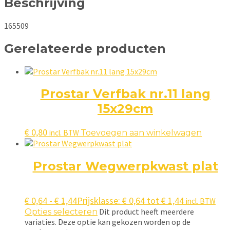
Beschrijving
165509
Gerelateerde producten
Prostar Verfbak nr.11 lang
15x29cm
€
0,80
incl. BTW
Toevoegen aan winkelwagen
Prostar Wegwerpkwast plat
€
0,64
-
€
1,44
Prijsklasse: € 0,64 tot € 1,44
incl. BTW
Dit product heeft meerdere
Opties selecteren
variaties. Deze optie kan gekozen worden op de