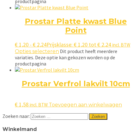
productpagina
Prostar Platte kwast Blue
Point
€
1,20
-
€
2,24
Prijsklasse: € 1,20 tot € 2,24
incl. BTW
Dit product heeft meerdere
Opties selecteren
variaties. Deze optie kan gekozen worden op de
productpagina
Prostar Verfrol lakvilt 10cm
€
1,58
incl. BTW
Toevoegen aan winkelwagen
Zoeken naar:
Winkelmand