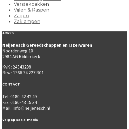
Verstekbakken
Vijlen & Raspen
Zagen
Zaklampen
ADRES
Neijenesch Gereedschappen en IJzerwaren
Noordenweg 10
2984 AG Ridderkerk
KvK : 24343298
Btw : 1366.74.227.B01
CONTACT
Tel: 0180-42 42 49
Fax: 0180-43 15 34
Mail:
info@neijenesch.nl
Volg op social media