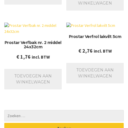
heeft
WINKELWAGEN
meerdere
variaties.
Deze
optie
kan
Prostar Verfrol lakvilt 5cm
gekozen
Prostar Verfbak nr. 2 middel
worden
24x32cm
op
€
2,76
incl. BTW
de
€
1,76
incl. BTW
productpagina
TOEVOEGEN AAN
TOEVOEGEN AAN
WINKELWAGEN
WINKELWAGEN