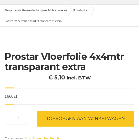
Neijenesch Gereedschappen & IJzerwaren
Producten
Prostar Vloerfolie 4x4mtr transparant extra
Prostar Vloerfolie 4x4mtr
transparant extra
€
5,10
incl. BTW
166021
Prostar
TOEVOEGEN AAN WINKELWAGEN
Vloerfolie
4x4mtr
transparant
Categorie:
Verfbenodigdheden