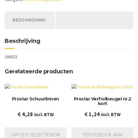
extra
aantal
BESCHRIJVING
Beschrijving
166021
Gerelateerde producten
Prostar Schuurlinnen
Prostar Verfrolbeugel nr.2
kort
€
4,28
€
1,24
incl. BTW
incl. BTW
Dit
product
OPTIES SELECTEREN
TOEVOEGEN AAN