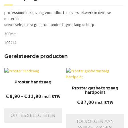
professionele kapzaag voor afkort- en verstekwerk in diverse
materialen
universele, extra geharde tanden blijven lang scherp
300mm
100414
Gerelateerde producten
Prostar handzaag
Prostar gasbetonzaag
hardpoint
Prijsklasse:
€
9,90
-
€
11,90
incl. BTW
€
37,00
incl. BTW
€ 9,90
Dit
tot
product
OPTIES SELECTEREN
€ 11,90
heeft
TOEVOEGEN AAN
meerdere
WINKELWAGEN