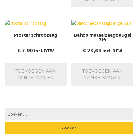
variaties.
Deze
optie
kan
gekozen
Prostar schrobzaag
Bahco metaalzaagbeugel
worden
319
op
de
€
7,90
€
28,66
incl. BTW
incl. BTW
productpagina
TOEVOEGEN AAN
TOEVOEGEN AAN
WINKELWAGEN
WINKELWAGEN