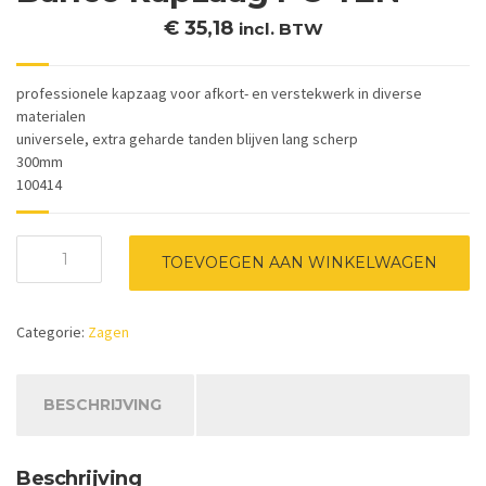
€
35,18
incl. BTW
professionele kapzaag voor afkort- en verstekwerk in diverse
materialen
universele, extra geharde tanden blijven lang scherp
300mm
100414
Bahco
TOEVOEGEN AAN WINKELWAGEN
kapzaag
PC-
TEN
Categorie:
Zagen
aantal
BESCHRIJVING
Beschrijving