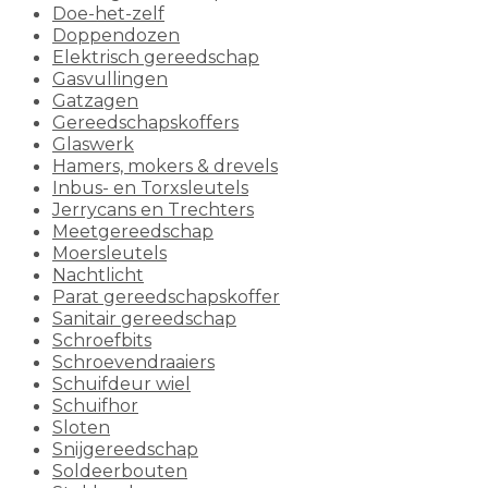
Doe-het-zelf
Doppendozen
Elektrisch gereedschap
Gasvullingen
Gatzagen
Gereedschapskoffers
Glaswerk
Hamers, mokers & drevels
Inbus- en Torxsleutels
Jerrycans en Trechters
Meetgereedschap
Moersleutels
Nachtlicht
Parat gereedschapskoffer
Sanitair gereedschap
Schroefbits
Schroevendraaiers
Schuifdeur wiel
Schuifhor
Sloten
Snijgereedschap
Soldeerbouten