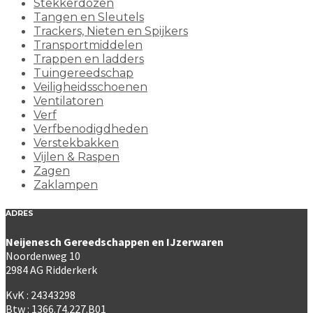
Stekkerdozen
Tangen en Sleutels
Trackers, Nieten en Spijkers
Transportmiddelen
Trappen en ladders
Tuingereedschap
Veiligheidsschoenen
Ventilatoren
Verf
Verfbenodigdheden
Verstekbakken
Vijlen & Raspen
Zagen
Zaklampen
ADRES
Neijenesch Gereedschappen en IJzerwaren
Noordenweg 10
2984 AG Ridderkerk
KvK : 24343298
Btw : 1366.74.227.B01