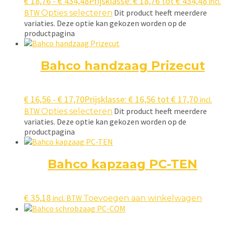
€
18,76
-
€
434,48
Prijsklasse: € 18,76 tot € 434,48
incl.
Dit product heeft meerdere
BTW
Opties selecteren
variaties. Deze optie kan gekozen worden op de
productpagina
Bahco handzaag Prizecut
€
16,56
-
€
17,70
Prijsklasse: € 16,56 tot € 17,70
incl.
Dit product heeft meerdere
BTW
Opties selecteren
variaties. Deze optie kan gekozen worden op de
productpagina
Bahco kapzaag PC-TEN
€
35,18
incl. BTW
Toevoegen aan winkelwagen