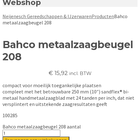
Webshop
Neijenesch Gereedschappen & IJzerwaren
Producten
Bahco
metaalzaagbeugel 208
Bahco metaalzaagbeugel
208
€
15,92
incl. BTW
compact voor moeilijk toegankelijke plaatsen
compleet met het betrouwbare 250 mm (10″) sandflex® bi-
metaal handmetaalzaagblad met 24 tanden per inch, dat niet
versplintert en uitstekende zaagresultaten geeft
100285
Bahco metaalzaagbeugel 208 aantal
Toevoegen aan winkelwagen