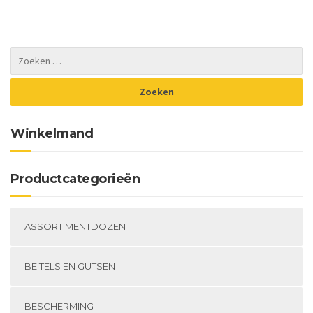
meerdere
variaties.
Deze
optie
kan
gekozen
worden
op
de
Winkelmand
productpagina
Productcategorieën
ASSORTIMENTDOZEN
BEITELS EN GUTSEN
BESCHERMING