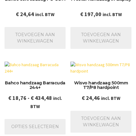
€
24,64
€
197,00
incl. BTW
incl. BTW
TOEVOEGEN AAN
TOEVOEGEN AAN
WINKELWAGEN
WINKELWAGEN
Bahco handzaag Barracuda
Wisvo handzaag 500mm
244+
T7/P8 hardpoint
Prijsklasse:
€
18,76
-
€
434,48
€
24,46
incl.
incl. BTW
€ 18,76
BTW
tot
Dit
TOEVOEGEN AAN
€ 434,48
product
WINKELWAGEN
OPTIES SELECTEREN
heeft