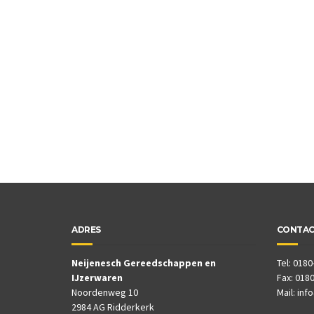
ADRES
CONTA
Neijenesch Gereedschappen en
Tel: 0180
IJzerwaren
Fax: 0180
Noordenweg 10
Mail:
inf
2984 AG Ridderkerk