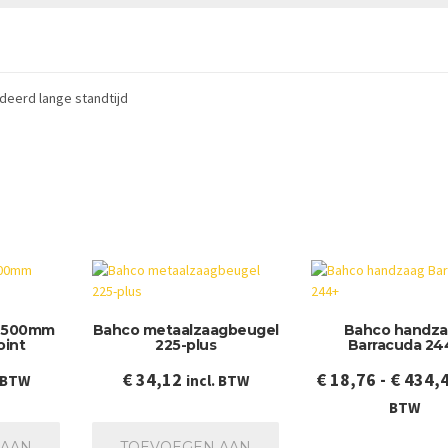
eerd lange standtijd
g 500mm
Bahco metaalzaagbeugel
Bahco handz
oint
225-plus
Barracuda 24
€
34,12
€
18,76
-
€
434,
. BTW
incl. BTW
BTW
 AAN
TOEVOEGEN AAN