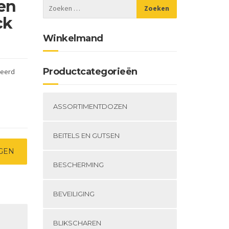
en
ck
Winkelmand
Productcategorieën
deerd
ASSORTIMENTDOZEN
BEITELS EN GUTSEN
GEN
BESCHERMING
BEVEILIGING
BLIKSCHAREN