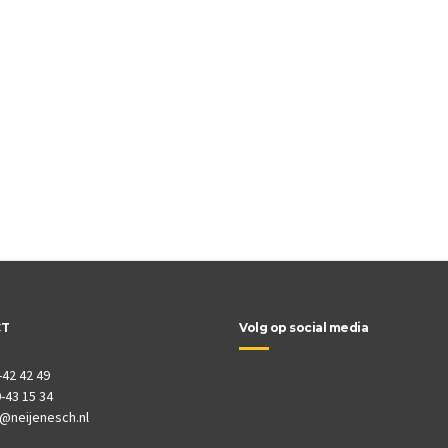
CT
Volg op social media
-42 42 49
-43 15 34
o@neijenesch.nl