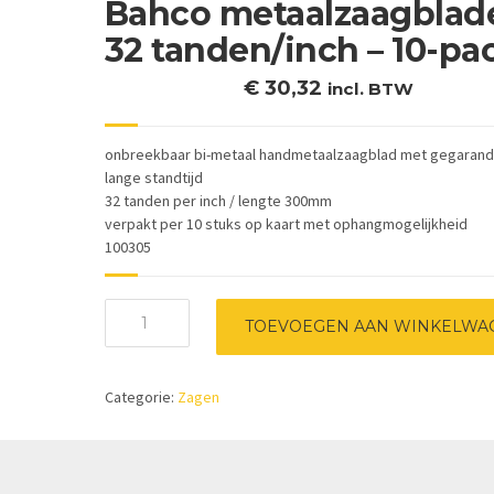
Bahco metaalzaagblad
32 tanden/inch – 10-pa
€
30,32
incl. BTW
onbreekbaar bi-metaal handmetaalzaagblad met gegaran
lange standtijd
32 tanden per inch / lengte 300mm
verpakt per 10 stuks op kaart met ophangmogelijkheid
100305
Bahco
TOEVOEGEN AAN WINKELWA
metaalzaagbladen
32
tanden/inch
Categorie:
Zagen
-
10-
pack
aantal