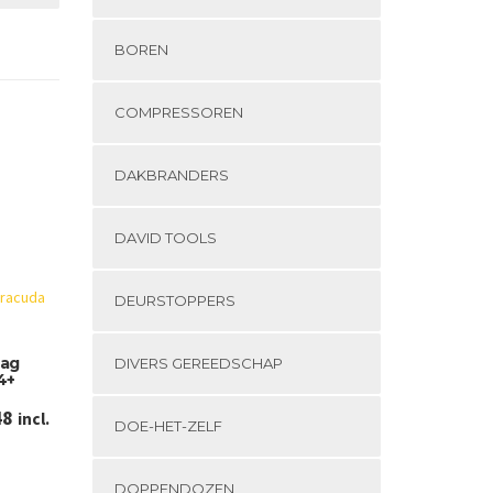
BOREN
COMPRESSOREN
DAKBRANDERS
DAVID TOOLS
DEURSTOPPERS
aag
DIVERS GEREEDSCHAP
4+
Prijsklasse:
48
incl.
DOE-HET-ZELF
€ 18,76
tot
Dit
DOPPENDOZEN