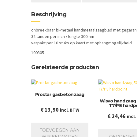
Beschrijving
onbreekbaar bi-metaal handmetaalzaagblad met gegarand
32 tanden per inch / lengte 300mm
verpakt per 10 stuks op kaart met ophangmogelijkheid
100305
Gerelateerde producten
Prostar gasbetonzaag
Wisvo handzaa
T7/P8 hardp
€
13,90
incl. BTW
€
24,46
incl
TOEVOEGEN AAN
WINKELWAGEN
TOEVOEGEN