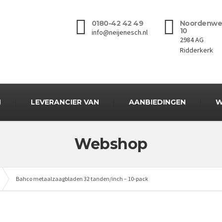
0180-42 42 49
Noordenwe
10
info@neijenesch.nl
2984 AG
Ridderkerk
N
LEVERANCIER VAN
AANBIEDINGEN
W
Webshop
Bahco metaalzaagbladen 32 tanden/inch – 10-pack