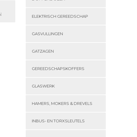
€ 434,48
product
heeft
N
ELEKTRISCH GEREEDSCHAP
meerdere
variaties.
Deze
GASVULLINGEN
optie
kan
gekozen
GATZAGEN
worden
op
GEREEDSCHAPSKOFFERS
de
productpagina
GLASWERK
HAMERS, MOKERS & DREVELS
INBUS- EN TORXSLEUTELS