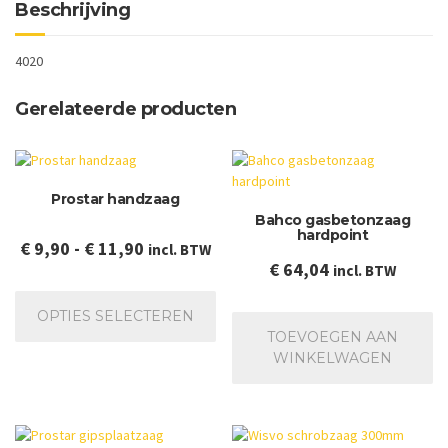
Beschrijving
4020
Gerelateerde producten
Prostar handzaag
Bahco gasbetonzaag
hardpoint
Prijsklasse:
€
9,90
-
€
11,90
incl. BTW
€
64,04
incl. BTW
€ 9,90
Dit
tot
product
OPTIES SELECTEREN
€ 11,90
heeft
TOEVOEGEN AAN
meerdere
WINKELWAGEN
variaties.
Deze
optie
kan