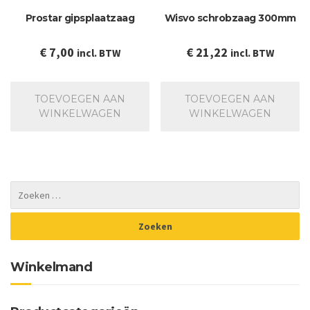
gekozen
Prostar gipsplaatzaag
Wisvo schrobzaag 300mm
worden
op
de
€
7,00
€
21,22
incl. BTW
incl. BTW
productpagina
TOEVOEGEN AAN
TOEVOEGEN AAN
WINKELWAGEN
WINKELWAGEN
Winkelmand