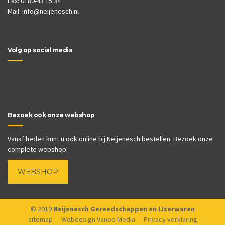
Fax: 0180-43 15 34
Mail:
info@neijenesch.nl
Volg op social media
Bezoek ook onze webshop
Vanaf heden kunt u ook online bij Neijenesch bestellen. Bezoek onze
complete webshop!
WEBSHOP
© 2019
Neijenesch Gereedschappen en IJzerwaren
sitemap
Webdesign Vanoo Media
Privacy verklaring