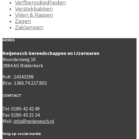
Verfbenodigdheden
Verstekbakken
Vijlen & Raspen
Zagen
Zaklampen
ADRES
Neijenesch Gereedschappen en IJzerwaren
Noordenweg 10
2984 AG Ridderkerk
KvK : 24343298
Btw : 1366.74.227.B01
CONTACT
Tel: 0180-42 42 49
Fax: 0180-43 15 34
Mail:
info@neijenesch.nl
Volg op social media