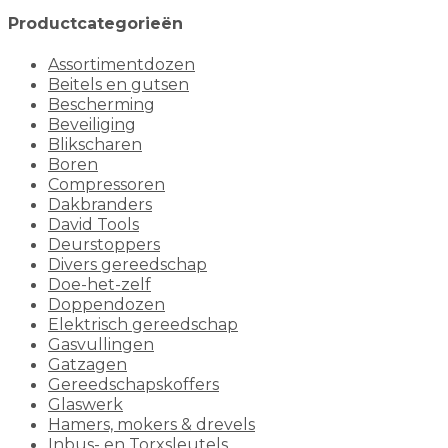
Productcategorieën
Assortimentdozen
Beitels en gutsen
Bescherming
Beveiliging
Blikscharen
Boren
Compressoren
Dakbranders
David Tools
Deurstoppers
Divers gereedschap
Doe-het-zelf
Doppendozen
Elektrisch gereedschap
Gasvullingen
Gatzagen
Gereedschapskoffers
Glaswerk
Hamers, mokers & drevels
Inbus- en Torxsleutels