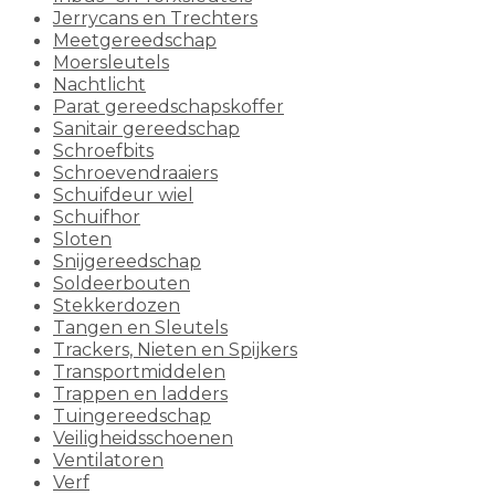
Jerrycans en Trechters
Meetgereedschap
Moersleutels
Nachtlicht
Parat gereedschapskoffer
Sanitair gereedschap
Schroefbits
Schroevendraaiers
Schuifdeur wiel
Schuifhor
Sloten
Snijgereedschap
Soldeerbouten
Stekkerdozen
Tangen en Sleutels
Trackers, Nieten en Spijkers
Transportmiddelen
Trappen en ladders
Tuingereedschap
Veiligheidsschoenen
Ventilatoren
Verf