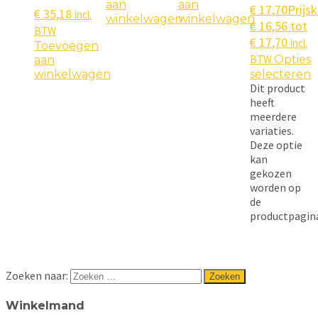
aan
aan
€
17,70
Prijsk
€
35,18
incl.
winkelwagen
winkelwagen
€ 16,56 tot
BTW
€ 17,70
incl.
Toevoegen
BTW
Opties
aan
winkelwagen
selecteren
Dit product
heeft
meerdere
variaties.
Deze optie
kan
gekozen
worden op
de
productpagin
Zoeken naar:
Winkelmand