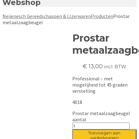
Webshop
Neijenesch Gereedschappen & IJzerwaren
Producten
Prostar
metaalzaagbeugel
Prostar
metaalzaagb
€
13,00
incl. BTW
Professional – met
mogelijheid tot 45 graden
verstelling
4018
Prostar metaalzaagbeugel
aantal
Toevoegen aan
winkelwagen