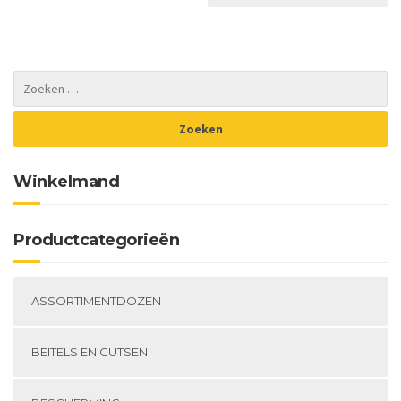
me
va
De
op
ka
ge
wo
op
de
Winkelmand
pr
Productcategorieën
ASSORTIMENTDOZEN
BEITELS EN GUTSEN