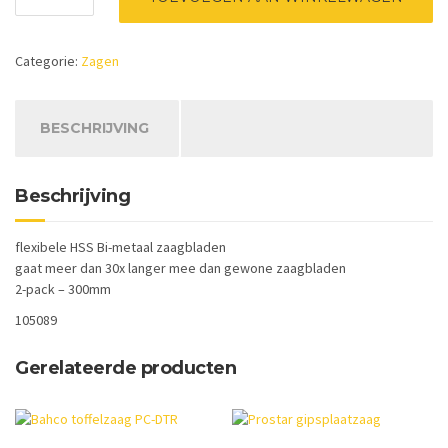
metaalzaagbladen
24-
tanden/inch
Categorie:
Zagen
aantal
BESCHRIJVING
Beschrijving
flexibele HSS Bi-metaal zaagbladen
gaat meer dan 30x langer mee dan gewone zaagbladen
2-pack – 300mm
105089
Gerelateerde producten