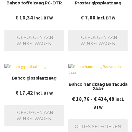
Bahco toffelzaag PC-DTR
Prostar gipsplaatzaag
€
16,34
€
7,00
incl. BTW
incl. BTW
TOEVOEGEN AAN
TOEVOEGEN AAN
WINKELWAGEN
WINKELWAGEN
Bahco gipsplaatzaag
Bahco handzaag Barracuda
244+
€
17,42
incl. BTW
Prijskla
€
18,76
-
€
434,48
incl.
€ 18,76
BTW
TOEVOEGEN AAN
tot
Dit
WINKELWAGEN
€ 434,
pr
OPTIES SELECTEREN
he