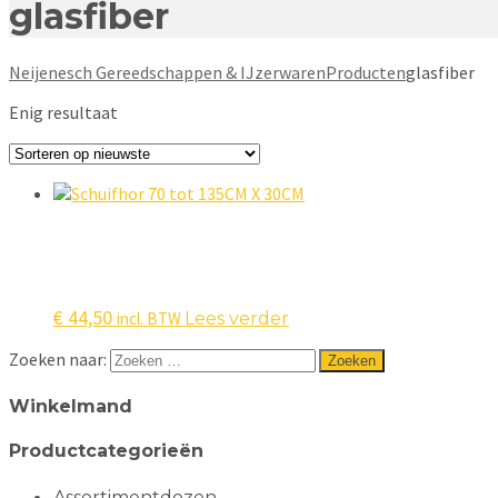
glasfiber
Neijenesch Gereedschappen & IJzerwaren
Producten
glasfiber
Enig resultaat
€
44,50
incl. BTW
Lees verder
Zoeken naar:
Winkelmand
Productcategorieën
Assortimentdozen