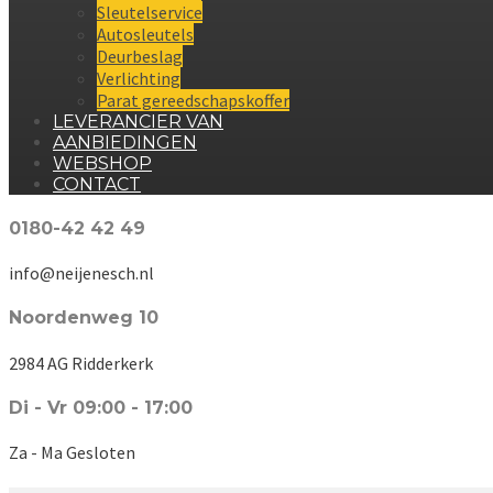
Sleutelservice
Autosleutels
Deurbeslag
Verlichting
Parat gereedschapskoffer
LEVERANCIER VAN
AANBIEDINGEN
WEBSHOP
CONTACT
0180-42 42 49
info@neijenesch.nl
Noordenweg 10
2984 AG Ridderkerk
Di - Vr 09:00 - 17:00
Za - Ma Gesloten