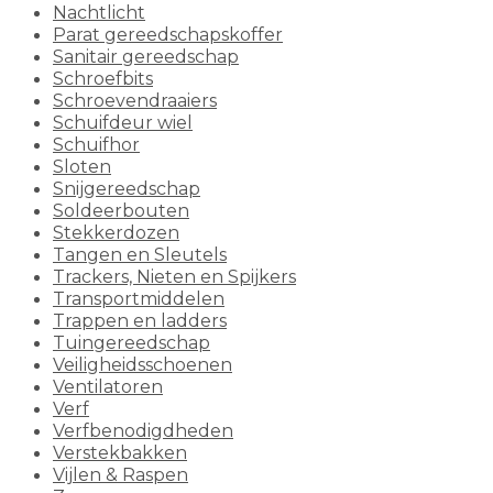
Nachtlicht
Parat gereedschapskoffer
Sanitair gereedschap
Schroefbits
Schroevendraaiers
Schuifdeur wiel
Schuifhor
Sloten
Snijgereedschap
Soldeerbouten
Stekkerdozen
Tangen en Sleutels
Trackers, Nieten en Spijkers
Transportmiddelen
Trappen en ladders
Tuingereedschap
Veiligheidsschoenen
Ventilatoren
Verf
Verfbenodigdheden
Verstekbakken
Vijlen & Raspen