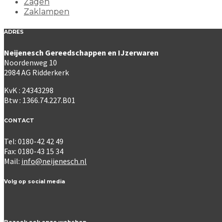
Zagen
Zaklampen
ADRES
Neijenesch Gereedschappen en IJzerwaren
Noordenweg 10
2984 AG Ridderkerk
KvK : 24343298
Btw : 1366.74.227.B01
CONTACT
Tel: 0180-42 42 49
Fax: 0180-43 15 34
Mail:
info@neijenesch.nl
Volg op social media