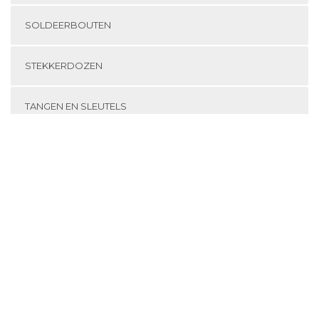
SOLDEERBOUTEN
STEKKERDOZEN
TANGEN EN SLEUTELS
TRACKERS, NIETEN EN SPIJKERS
TRANSPORTMIDDELEN
TRAPPEN EN LADDERS
TUINGEREEDSCHAP
VEILIGHEIDSSCHOENEN