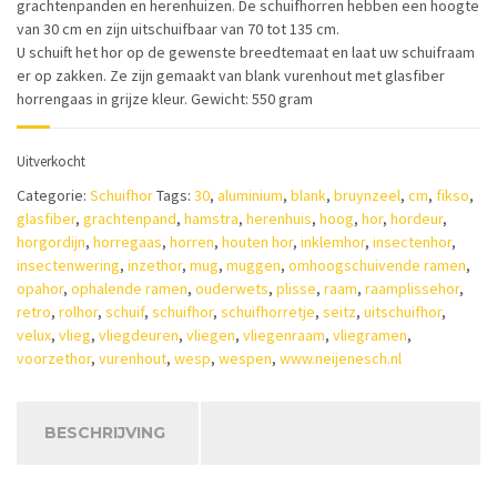
grachtenpanden en herenhuizen. De schuifhorren hebben een hoogte
van 30 cm en zijn uitschuifbaar van 70 tot 135 cm.
U schuift het hor op de gewenste breedtemaat en laat uw schuifraam
er op zakken. Ze zijn gemaakt van blank vurenhout met glasfiber
horrengaas in grijze kleur. Gewicht: 550 gram
Uitverkocht
Categorie:
Schuifhor
Tags:
30
,
aluminium
,
blank
,
bruynzeel
,
cm
,
fikso
,
glasfiber
,
grachtenpand
,
hamstra
,
herenhuis
,
hoog
,
hor
,
hordeur
,
horgordijn
,
horregaas
,
horren
,
houten hor
,
inklemhor
,
insectenhor
,
insectenwering
,
inzethor
,
mug
,
muggen
,
omhoogschuivende ramen
,
opahor
,
ophalende ramen
,
ouderwets
,
plisse
,
raam
,
raamplissehor
,
retro
,
rolhor
,
schuif
,
schuifhor
,
schuifhorretje
,
seitz
,
uitschuifhor
,
velux
,
vlieg
,
vliegdeuren
,
vliegen
,
vliegenraam
,
vliegramen
,
voorzethor
,
vurenhout
,
wesp
,
wespen
,
www.neijenesch.nl
BESCHRIJVING